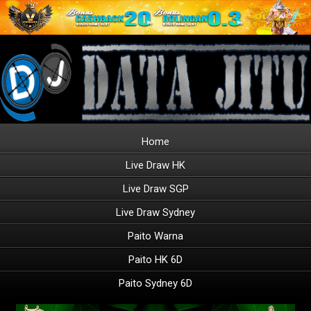
Home
Live Draw HK
Live Draw SGP
Live Draw Sydney
Paito Warna
Paito HK 6D
Paito Sydney 6D