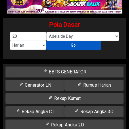
Pola Dasar
Go!
BBFS GENERATOR
Generator LN
Rumus Harian
Rekap Kumat
Rekap Angka CT
Rekap Angka 3D
Rekap Angka 2D