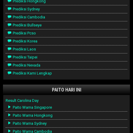
Prediksi Hongkong
Prediksi Sydney
Prediksi Cambodia
Prediksi Bullseye
Prediksi Pcso
Prediksi Korea
Prediksi Laos
Prediksi Taipei
Prediksi Nevada
Prediksi Kami Lengkap
PAITO HARI INI
Result Carolina Day
Paito Warna Singapore
Paito Warna Hongkong
Paito Warna Sydney
Paito Warna Cambodia