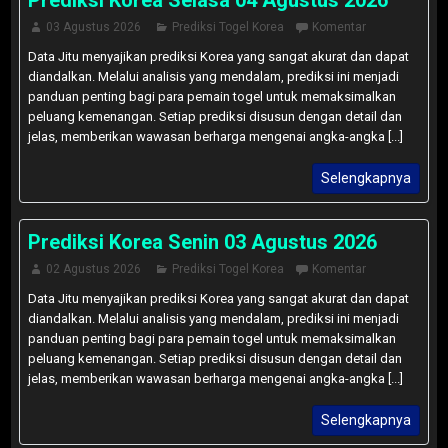
03 Agustus 2026
Prediksi Togel Korea
Komentar
Data Jitu menyajikan prediksi Korea yang sangat akurat dan dapat
diandalkan. Melalui analisis yang mendalam, prediksi ini menjadi
panduan penting bagi para pemain togel untuk memaksimalkan
peluang kemenangan. Setiap prediksi disusun dengan detail dan
jelas, memberikan wawasan berharga mengenai angka-angka [...]
Selengkapnya
Prediksi Korea Senin 03 Agustus 2026
02 Agustus 2026
Prediksi Togel Korea
Komentar
Data Jitu menyajikan prediksi Korea yang sangat akurat dan dapat
diandalkan. Melalui analisis yang mendalam, prediksi ini menjadi
panduan penting bagi para pemain togel untuk memaksimalkan
peluang kemenangan. Setiap prediksi disusun dengan detail dan
jelas, memberikan wawasan berharga mengenai angka-angka [...]
Selengkapnya