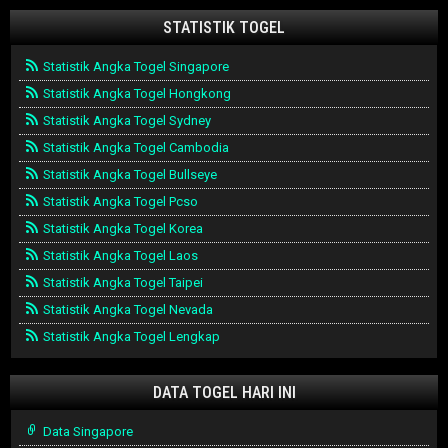
STATISTIK TOGEL
Statistik Angka Togel Singapore
Statistik Angka Togel Hongkong
Statistik Angka Togel Sydney
Statistik Angka Togel Cambodia
Statistik Angka Togel Bullseye
Statistik Angka Togel Pcso
Statistik Angka Togel Korea
Statistik Angka Togel Laos
Statistik Angka Togel Taipei
Statistik Angka Togel Nevada
Statistik Angka Togel Lengkap
DATA TOGEL HARI INI
Data Singapore