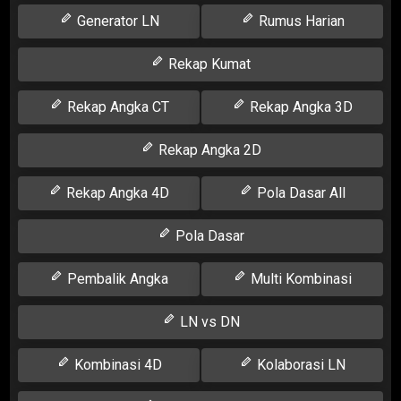
Generator LN
Rumus Harian
Rekap Kumat
Rekap Angka CT
Rekap Angka 3D
Rekap Angka 2D
Rekap Angka 4D
Pola Dasar All
Pola Dasar
Pembalik Angka
Multi Kombinasi
LN vs DN
Kombinasi 4D
Kolaborasi LN