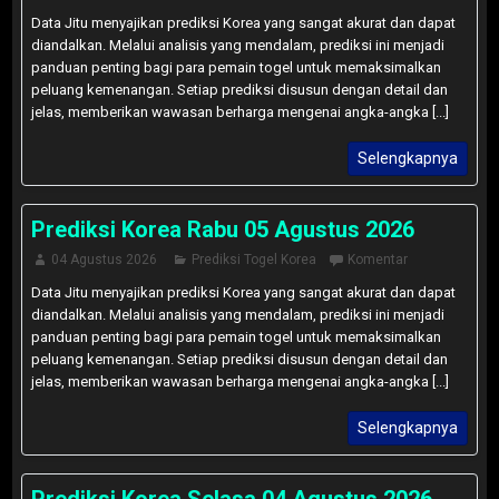
Data Jitu menyajikan prediksi Korea yang sangat akurat dan dapat
diandalkan. Melalui analisis yang mendalam, prediksi ini menjadi
panduan penting bagi para pemain togel untuk memaksimalkan
peluang kemenangan. Setiap prediksi disusun dengan detail dan
jelas, memberikan wawasan berharga mengenai angka-angka [...]
Selengkapnya
Prediksi Korea Rabu 05 Agustus 2026
04 Agustus 2026
Prediksi Togel Korea
Komentar
Data Jitu menyajikan prediksi Korea yang sangat akurat dan dapat
diandalkan. Melalui analisis yang mendalam, prediksi ini menjadi
panduan penting bagi para pemain togel untuk memaksimalkan
peluang kemenangan. Setiap prediksi disusun dengan detail dan
jelas, memberikan wawasan berharga mengenai angka-angka [...]
Selengkapnya
Prediksi Korea Selasa 04 Agustus 2026