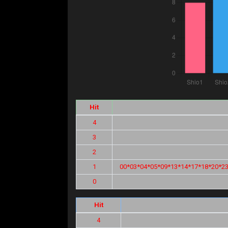
Hit
4
3
2
1
00*03*04*05*09*13*14*17*18*20*23
0
Hit
4