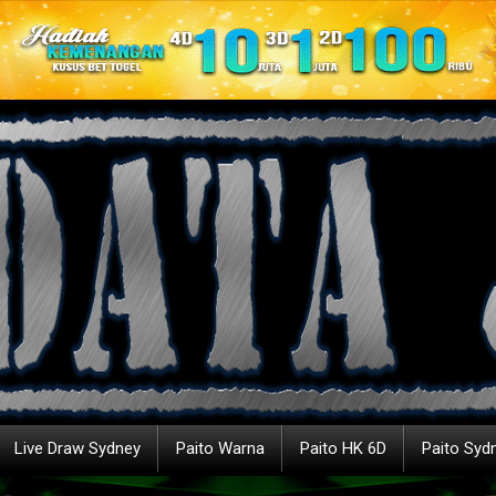
Live Draw Sydney
Paito Warna
Paito HK 6D
Paito Syd