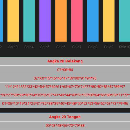
Angka 2D Belakang
07*08*84
02*XX*15*16*46*47*59*90*91*94*95
11*12*21*22*33*42*54*57*60*61*65*67*70*74*77*80*82*83*87*89*97
*26*27*28*29*30*34*35*36*37*41*43*44*49*51*55*58*64*66*68*69*71*72*
01*06*10*19*24*25*31*32*38*39*40*45*48*50*52*53*56*62*63*73*79*96
Angka 2D Tengah
00*03*48*56*70*79*88