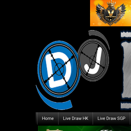
Home
Live Draw HK
Live Draw SGP