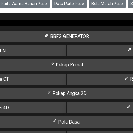
Paito Warna Harian Pcso
Data Paito Pcso
Bola Merah Pcso
S
BBFS GENERATOR
 LN
Rekap Kumat
a CT
R
Rekap Angka 2D
a 4D
Pola Dasar