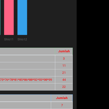
Jumlah
3
11
21
75*76*78*81*85*86*88*92*93*98*99
44
22
Jumlah
7