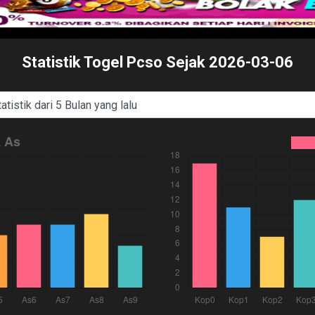
Statistik Togel Pcso Sejak 2026-03-06