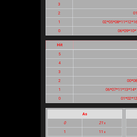
3
2
01
1
02*05*08*11*12*16
0
06*09*10*
Hit
5
4
3
2
00*08
1
06*07*11*13*14*
0
01*02*12
As
0
21
x
1
11
x