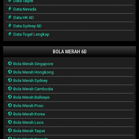
Data Taipei
Data Nevada
Data HK 6D
Data Sydney 6D
Data Togel Lengkap
BOLA MERAH 6D
Bola Merah Singapore
Bola Merah Hongkong
Bola Merah Sydney
Bola Merah Cambodia
Bola Merah Bullseye
Bola Merah Pcso
Bola Merah Korea
Bola Merah Laos
Bola Merah Taipei