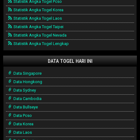
Statistik Angka Togel Pcso
Statistik Angka Togel Korea
Statistik Angka Togel Laos
Statistik Angka Togel Taipei
Statistik Angka Togel Nevada
Statistik Angka Togel Lengkap
DATA TOGEL HARI INI
Data Singapore
Data Hongkong
Data Sydney
Data Cambodia
Data Bullseye
Data Pcso
Data Korea
Data Laos