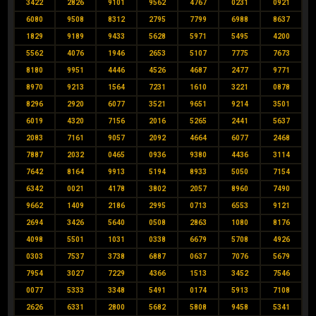
3422
2826
9101
9562
4767
0231
0921
6080
9508
8312
2795
7799
6988
8637
1829
9189
9433
5628
5971
5495
4200
5562
4076
1946
2653
5107
7775
7673
8180
9951
4446
4526
4687
2477
9771
8970
9213
1564
7231
1610
3221
0878
8296
2920
6077
3521
9651
9214
3501
6019
4320
7156
2016
5265
2441
5637
2083
7161
9057
2092
4664
6077
2468
7887
2032
0465
0936
9380
4436
3114
7642
8164
9913
5194
8933
5050
7154
6342
0021
4178
3802
2057
8960
7490
9662
1409
2186
2995
0713
6553
9121
2694
3426
5640
0508
2863
1080
8176
4098
5501
1031
0338
6679
5708
4926
0303
7537
3738
6887
0637
7076
5679
7954
3027
7229
4366
1513
3452
7546
0077
5333
3348
5491
0174
5913
7108
2626
6331
2800
5682
5808
9458
5341