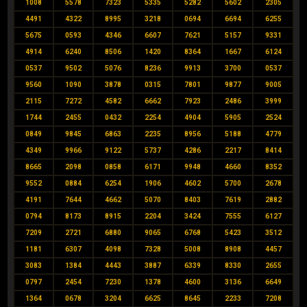
1008
5578
7323
5335
5282
5602
2305
4491
4322
8995
3218
0694
6694
6255
5675
0593
4346
6607
7621
5157
9331
4914
6240
8506
1420
8364
1667
6124
0537
9502
5076
8236
9913
3700
0537
9560
1090
3878
0315
7801
9877
9005
2115
7272
4582
6662
7923
2486
3999
1744
2455
0432
2254
4904
5905
2524
0849
9845
6863
2235
8956
5188
4779
4349
9966
9122
5737
4286
2217
8414
8665
2098
0858
6171
9948
4660
8352
9552
0884
6254
1906
4602
5700
2678
4191
7644
4662
5070
8403
7619
2882
0794
8173
8915
2204
3424
7555
6127
7209
2721
6880
9065
6768
5423
3512
1181
6307
4098
7328
5008
8908
4457
3083
1384
4443
3887
6339
8330
2655
0797
2454
7230
1378
4600
3136
6649
1364
0678
3204
6625
8645
2233
7208