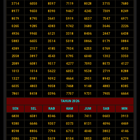
3714
6050
8597
7119
8028
3715
7680
8977
9650
8390
9467
4245
7309
8249
8079
8795
3641
5919
6537
7547
6971
0265
9285
4383
9742
3680
3646
2226
4936
9965
6121
3318
8406
2447
6438
5883
6655
3514
5018
0866
0179
0884
4389
2157
4185
7934
6253
0769
4593
2558
3897
4543
0795
6040
1302
3350
2089
6081
9517
4277
7093
8073
4127
1013
1014
5622
6053
9538
2719
8288
1327
0981
9092
4664
2951
8943
6209
6035
4803
9058
7468
9148
4883
8385
7861
8418
0396
7707
9731
7905
6664
TAHUN 2026
SEN
SEL
RAB
KAM
JUM
SAB
MIN
6830
6581
8346
4550
7411
0603
3913
9380
6646
9307
0373
8131
4096
4469
8598
8806
7794
6713
4040
3802
4146
0086
3299
5619
8104
5853
6034
6774