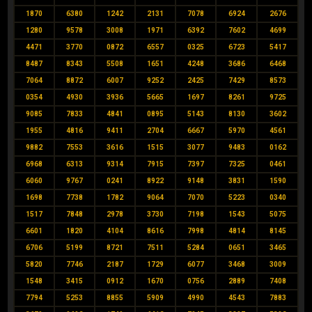
1870
6380
1242
2131
7078
6924
2676
1280
9578
3008
1971
6392
7602
4699
4471
3770
0872
6557
0325
6723
5417
8487
8343
5508
1651
4248
3686
6468
7064
8872
6007
9252
2425
7429
8573
0354
4930
3936
5665
1697
8261
9725
9085
7833
4841
0895
5143
8130
3602
1955
4816
9411
2704
6667
5970
4561
9882
7553
3616
1515
3077
9483
0162
6968
6313
9314
7915
7397
7325
0461
6060
9767
0241
8922
9148
3831
1590
1698
7738
1782
9064
7070
5223
0340
1517
7848
2978
3730
7198
1543
5075
6601
1820
4104
8616
7998
4814
8145
6706
5199
8721
7511
5284
0651
3465
5820
7746
2187
1729
6077
3468
3009
1548
3415
0912
1670
0756
2889
7408
7794
5253
8855
5909
4990
4543
7883