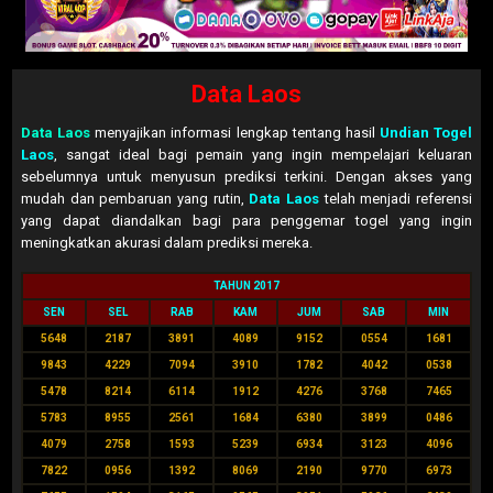
Data Laos
Data Laos
menyajikan informasi lengkap tentang hasil
Undian Togel
Laos
, sangat ideal bagi pemain yang ingin mempelajari keluaran
sebelumnya untuk menyusun prediksi terkini. Dengan akses yang
mudah dan pembaruan yang rutin,
Data Laos
telah menjadi referensi
yang dapat diandalkan bagi para penggemar togel yang ingin
meningkatkan akurasi dalam prediksi mereka.
TAHUN 2017
SEN
SEL
RAB
KAM
JUM
SAB
MIN
5648
2187
3891
4089
9152
0554
1681
9843
4229
7094
3910
1782
4042
0538
5478
8214
6114
1912
4276
3768
7465
5783
8955
2561
1684
6380
3899
0486
4079
2758
1593
5239
6934
3123
4096
7822
0956
1392
8069
2190
9770
6973