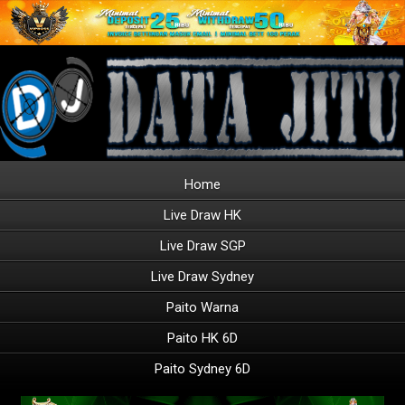
Home
Live Draw HK
Live Draw SGP
Live Draw Sydney
Paito Warna
Paito HK 6D
Paito Sydney 6D