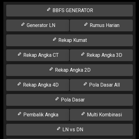
BBFS GENERATOR
Generator LN
Rumus Harian
Rekap Kumat
Rekap Angka CT
Rekap Angka 3D
Rekap Angka 2D
Rekap Angka 4D
Pola Dasar All
Pola Dasar
Pembalik Angka
Multi Kombinasi
LN vs DN