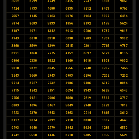
6522
8299
4749
6425
7237
3308
9869
4424
7733
4688
6835
7212
9463
0763
7557
1145
0163
0076
4964
3907
6454
7874
8683
5833
1856
8192
9175
5624
8187
4071
1342
6013
0286
8787
9815
4943
0078
0318
6038
9703
1769
9902
3868
3599
9399
2515
2301
7715
9787
8921
1860
7775
4152
3697
6029
8136
0806
2338
1522
1160
8018
8908
9002
9018
9872
3045
4256
7740
0702
7466
3243
3660
2943
0903
6296
7202
7202
9714
8727
2732
4986
9406
6012
0084
7115
1242
2151
6634
8343
6825
6545
7756
9921
2006
8568
7619
5544
3737
6803
1096
0467
5049
2948
0923
7819
4723
7370
4643
7863
2214
3615
3612
8117
9074
2092
2118
8838
3307
4645
0493
9048
2479
3942
5624
1285
6550
4742
5520
1436
8710
9385
1355
5621