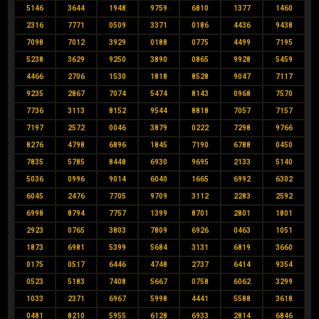
5146
3644
1948
9759
6810
1377
1460
2316
7771
0509
3371
0186
4436
9438
7098
7012
3929
0188
0775
4499
7195
5238
3629
9250
3890
0865
9928
5459
4466
2706
1530
1818
8528
9047
7117
9235
2867
7074
5474
8143
0968
7570
7736
3113
8152
9544
8818
7057
7157
7197
2572
0046
3879
0222
7298
9766
8276
4798
6896
1845
7190
6788
0450
7835
5785
8448
6930
9695
2133
5140
5036
0996
9014
6040
1665
6992
6302
6045
2476
7705
9709
3112
2283
2592
6998
8794
7757
1399
8701
2801
1801
2923
0765
3803
7809
6926
0463
1051
1873
6981
5399
5684
3131
6819
3660
0175
0517
6446
4748
2737
6414
9354
0523
5183
7408
5667
0758
6062
3299
1033
2371
6967
5998
4441
5588
3618
0481
8210
5955
6128
6933
2814
6846