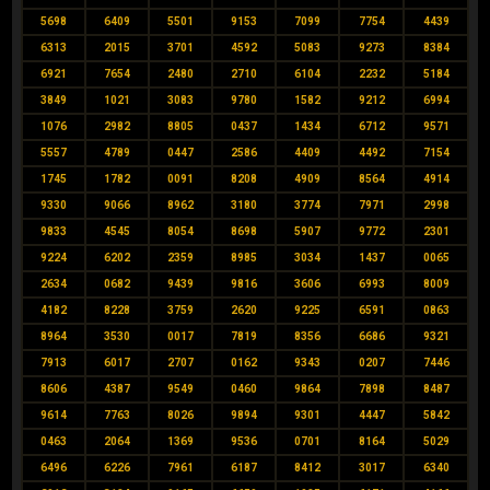
5698
6409
5501
9153
7099
7754
4439
6313
2015
3701
4592
5083
9273
8384
6921
7654
2480
2710
6104
2232
5184
3849
1021
3083
9780
1582
9212
6994
1076
2982
8805
0437
1434
6712
9571
5557
4789
0447
2586
4409
4492
7154
1745
1782
0091
8208
4909
8564
4914
9330
9066
8962
3180
3774
7971
2998
9833
4545
8054
8698
5907
9772
2301
9224
6202
2359
8985
3034
1437
0065
2634
0682
9439
9816
3606
6993
8009
4182
8228
3759
2620
9225
6591
0863
8964
3530
0017
7819
8356
6686
9321
7913
6017
2707
0162
9343
0207
7446
8606
4387
9549
0460
9864
7898
8487
9614
7763
8026
9894
9301
4447
5842
0463
2064
1369
9536
0701
8164
5029
6496
6226
7961
6187
8412
3017
6340