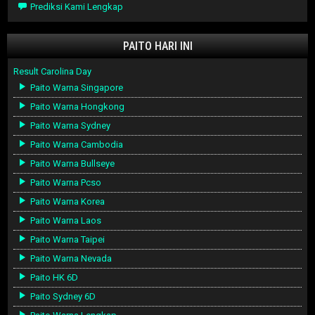
Prediksi Kami Lengkap
PAITO HARI INI
Result Carolina Day
Paito Warna Singapore
Paito Warna Hongkong
Paito Warna Sydney
Paito Warna Cambodia
Paito Warna Bullseye
Paito Warna Pcso
Paito Warna Korea
Paito Warna Laos
Paito Warna Taipei
Paito Warna Nevada
Paito HK 6D
Paito Sydney 6D