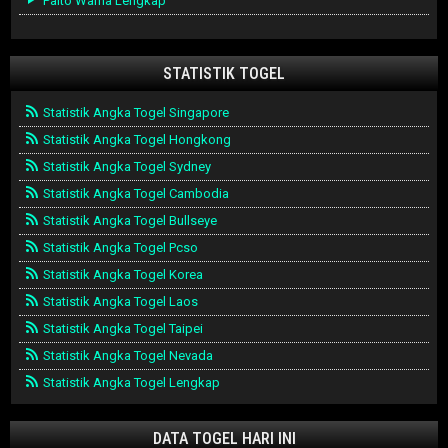
Paito Warna Lengkap
STATISTIK TOGEL
Statistik Angka Togel Singapore
Statistik Angka Togel Hongkong
Statistik Angka Togel Sydney
Statistik Angka Togel Cambodia
Statistik Angka Togel Bullseye
Statistik Angka Togel Pcso
Statistik Angka Togel Korea
Statistik Angka Togel Laos
Statistik Angka Togel Taipei
Statistik Angka Togel Nevada
Statistik Angka Togel Lengkap
DATA TOGEL HARI INI