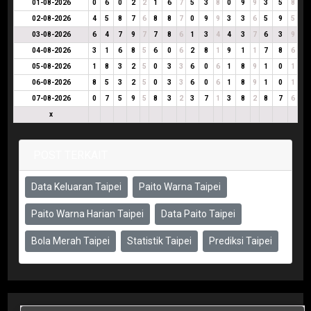
01-08-2026
0
6
0
2
2
1
6
7
5
3
8
0
9
9
3
5
8
02-08-2026
4
5
8
7
6
8
8
7
0
9
9
3
3
6
5
9
5
03-08-2026
6
4
7
9
7
7
8
6
1
3
4
4
3
7
6
3
9
04-08-2026
3
1
6
8
5
6
0
6
2
8
1
9
1
1
7
8
6
05-08-2026
1
8
3
2
5
0
3
3
6
0
6
1
8
9
1
0
1
06-08-2026
8
5
3
2
5
0
3
3
6
0
6
1
8
9
1
0
1
07-08-2026
0
7
5
9
5
8
3
2
3
7
1
3
8
2
8
7
6
x
POST TERKAIT
Data Keluaran Taipei
Paito Warna Taipei
Paito Warna Harian Taipei
Data Paito Taipei
Bola Merah Taipei
Statistik Taipei
Prediksi Taipei