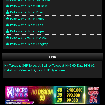
Paito Warna Harian Bullseye
Paito Warna Harian Pcso
Paito Warna Harian Korea
Paito Warna Harian Laos
Paito Warna Harian Taipei
Paito Warna Harian Nevada
Paito Warna Harian Lengkap
LINK
HK Tercepat
,
SGP Tercepat
,
Sydney Tercepat
,
HKG 6D
,
Data HKG 6D
,
Data HKG
,
Keluaran HK
,
Result HK
,
Syair Keris