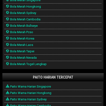
Bola Merah Singapore
Bola Merah Hongkong
Bola Merah Sydney
Bola Merah Cambodia
Bola Merah Bullseye
Bola Merah Pcso
Bola Merah Korea
Bola Merah Laos
Bola Merah Taipei
Bola Merah Nevada
Bola Merah Togel Lengkap
PAITO HARIAN TERCEPAT
Paito Warna Harian Singapore
Paito Warna Harian Hongkong
Paito Warna Harian Sydney
Paito Warna Harian Cambodia