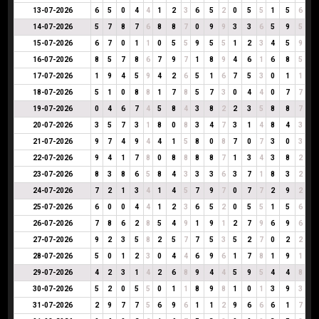
13-07-2026
6
5
0
4
4
1
2
3
6
5
2
0
5
5
1
5
6
14-07-2026
5
7
8
7
6
8
8
7
0
9
9
3
3
6
5
9
5
15-07-2026
6
7
0
1
1
0
5
5
9
5
5
1
2
3
4
5
9
16-07-2026
8
5
7
8
6
7
9
7
1
8
9
4
6
1
6
8
5
17-07-2026
1
9
4
5
9
4
2
6
5
1
6
7
5
3
0
1
1
18-07-2026
5
1
0
8
8
1
7
8
5
7
3
0
4
4
0
7
7
19-07-2026
0
4
6
7
4
5
8
4
3
8
2
2
3
5
8
8
7
20-07-2026
3
5
7
3
1
8
0
8
3
4
7
3
1
4
8
4
3
21-07-2026
9
7
4
9
4
4
1
5
8
0
8
7
0
7
3
0
3
22-07-2026
9
4
1
7
8
0
8
8
8
8
7
1
3
4
3
8
2
23-07-2026
8
3
8
6
5
8
4
3
3
3
6
3
7
1
8
3
2
24-07-2026
7
2
1
3
4
1
4
5
7
9
7
0
7
7
2
9
2
25-07-2026
6
0
0
4
4
1
2
3
6
5
2
0
5
5
1
5
6
26-07-2026
7
8
6
2
8
5
4
9
1
9
1
2
7
9
6
9
6
27-07-2026
9
2
3
5
8
2
5
7
7
5
3
5
2
7
0
2
2
28-07-2026
5
0
1
2
3
0
4
4
6
9
6
1
7
8
1
9
1
29-07-2026
4
2
3
1
4
2
6
8
9
4
4
5
9
5
4
4
8
30-07-2026
5
2
0
5
5
0
1
1
8
9
8
1
0
1
3
9
3
31-07-2026
2
9
7
7
5
6
9
6
1
1
2
9
6
6
6
1
7