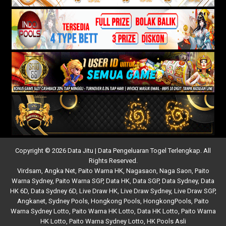
Copyright © 2026 Data Jitu | Data Pengeluaran Togel Terlengkap. All
Rights Reserved.
Virdsam
,
Angka Net
,
Paito Warna HK
,
Nagasaon
,
Naga Saon
,
Paito
Warna Sydney
,
Paito Warna SGP
,
Data HK
,
Data SGP
,
Data Sydney
,
Data
HK 6D
,
Data Sydney 6D
,
Live Draw HK
,
Live Draw Sydney
,
Live Draw SGP
,
Angkanet
,
Sydney Pools
,
Hongkong Pools
,
HongkongPools
,
Paito
Warna Sydney Lotto
,
Paito Warna HK Lotto
,
Data HK Lotto
,
Paito Warna
HK Lotto
,
Paito Warna Sydney Lotto
,
HK Pools Asli