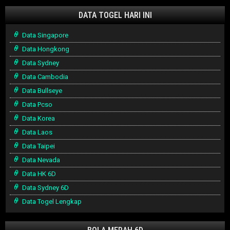
DATA TOGEL HARI INI
Data Singapore
Data Hongkong
Data Sydney
Data Cambodia
Data Bullseye
Data Pcso
Data Korea
Data Laos
Data Taipei
Data Nevada
Data HK 6D
Data Sydney 6D
Data Togel Lengkap