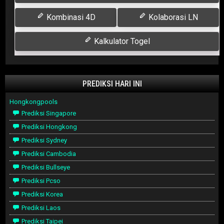
Kombinasi 4D
Kolaborasi LN
Kalkulator Togel
PREDIKSI HARI INI
Hongkongpools
Prediksi Singapore
Prediksi Hongkong
Prediksi Sydney
Prediksi Cambodia
Prediksi Bullseye
Prediksi Pcso
Prediksi Korea
Prediksi Laos
Prediksi Taipei