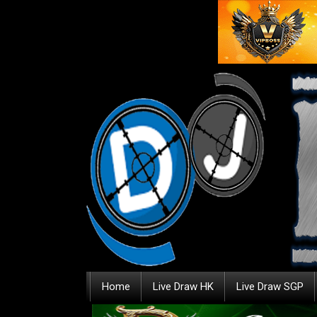
Home
Live Draw HK
Live Draw SGP