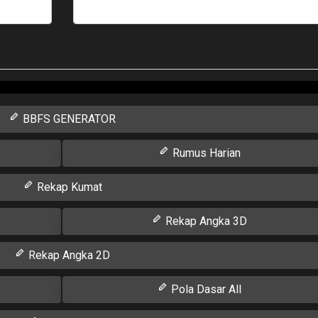
BBFS GENERATOR
Rumus Harian
Rekap Kumat
Rekap Angka 3D
Rekap Angka 2D
Pola Dasar All