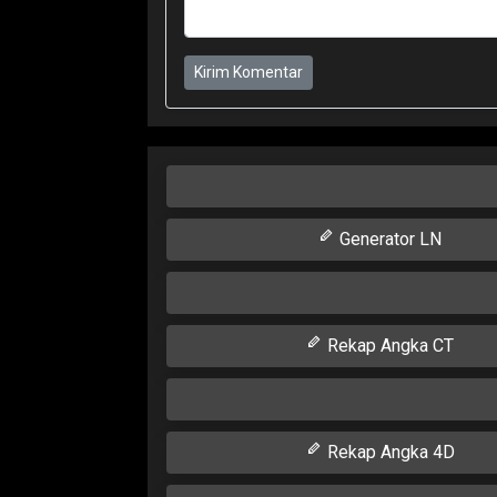
Kirim Komentar
Generator LN
Rekap Angka CT
Rekap Angka 4D