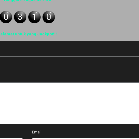
0
3
1
0
elamat untuk yang Jackpot!!!
Email