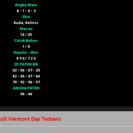
Angka Main
8 - 1 - 6 - 2
Shio
Kuda, Kelinci
Macau
14 / 35
Colok Bebas
1 / 0
Kepala - Ekor
4 9 0 / 7 2 6
2D PATEN BB
02 - 06 - 07 - 20
42 - 46 - 47 - 64
79 - 92 - 96 - 97
ANGKA PATEN
96 - 46
ult Vermont Day Terbaru
Tanggal 08 Agustus 2026