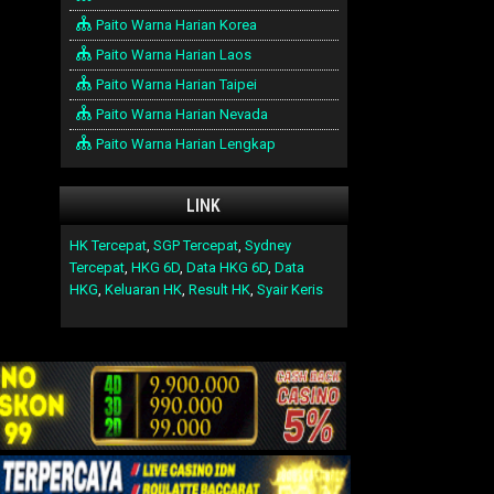
Paito Warna Harian Korea
Paito Warna Harian Laos
Paito Warna Harian Taipei
Paito Warna Harian Nevada
Paito Warna Harian Lengkap
LINK
HK Tercepat
,
SGP Tercepat
,
Sydney
Tercepat
,
HKG 6D
,
Data HKG 6D
,
Data
HKG
,
Keluaran HK
,
Result HK
,
Syair Keris