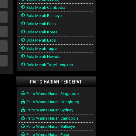
Bola Merah Cambodia
Bola Merah Bullseye
Bola Merah Pcso
Bola Merah Korea
Bola Merah Laos
Bola Merah Taipei
Bola Merah Nevada
Bola Merah Togel Lengkap
PAITO HARIAN TERCEPAT
Paito Warna Harian Singapore
Paito Warna Harian Hongkong
Paito Warna Harian Sydney
Paito Warna Harian Cambodia
Paito Warna Harian Bullseye
Paito Warna Harian Pcso