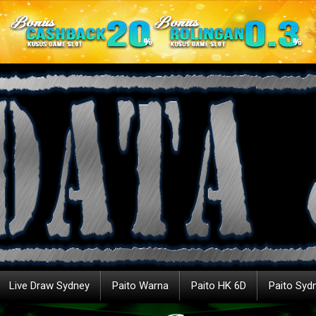
Live Draw Sydney
Paito Warna
Paito HK 6D
Paito Syd