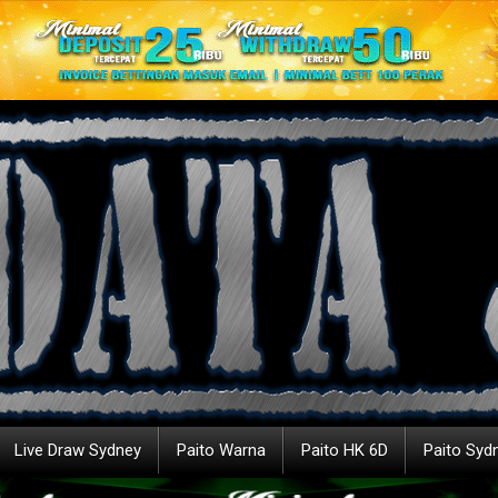
Live Draw Sydney
Paito Warna
Paito HK 6D
Paito Syd