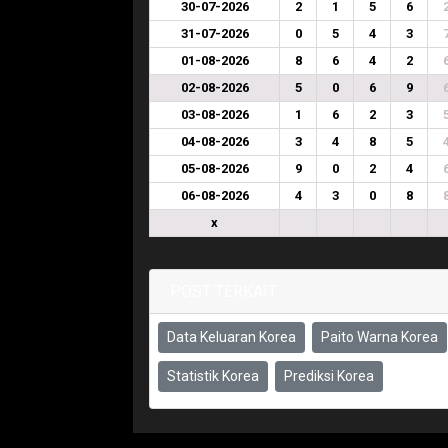
30-07-2026
2
1
5
6
31-07-2026
0
5
4
3
01-08-2026
8
6
4
2
02-08-2026
5
0
6
9
03-08-2026
1
6
2
3
04-08-2026
3
4
8
5
05-08-2026
9
0
2
4
06-08-2026
4
3
0
8
x
POST TERKAIT
Data Keluaran Korea
Paito Warna Korea
Statistik Korea
Prediksi Korea