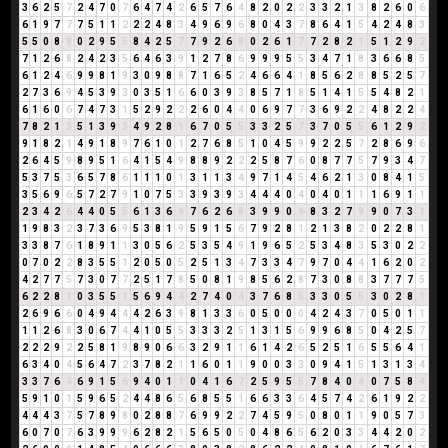
3
6
2
5
7
2
4
7
0
7
6
4
7
4
2
6
5
7
6
4
8
2
0
2
2
3
3
2
1
3
8
2
6
0
6
6
1
9
7
7
7
5
1
1
2
2
2
4
8
3
4
9
6
9
6
8
0
4
3
7
8
6
4
1
5
4
2
4
8
3
5
5
0
8
8
0
2
9
5
5
8
4
2
5
7
7
9
2
6
8
0
2
6
1
7
7
2
8
2
1
5
1
2
9
2
7
1
2
6
8
2
4
2
3
5
6
4
6
3
9
1
2
7
8
6
9
9
9
5
5
3
4
7
1
8
3
6
6
8
5
6
1
2
4
6
9
9
8
1
9
3
0
9
8
8
7
1
6
5
2
4
6
6
4
1
8
5
6
2
8
8
5
2
5
7
2
7
3
6
9
4
5
3
9
3
0
3
5
1
6
6
0
3
9
3
8
5
7
1
8
5
1
4
1
5
5
4
8
2
1
6
1
6
0
6
7
4
7
3
1
5
2
9
2
2
2
6
0
4
4
0
6
9
7
7
3
6
9
2
2
4
8
2
2
4
7
8
2
1
3
5
1
3
9
3
4
9
2
8
1
6
7
0
5
5
3
3
2
5
7
3
7
0
5
5
6
1
2
9
2
9
1
8
2
1
4
9
1
8
9
7
6
1
0
1
2
7
6
8
5
1
0
4
5
9
9
2
2
5
7
2
8
6
9
6
2
6
4
5
9
8
9
5
1
6
4
1
5
4
9
8
8
9
2
2
2
5
8
7
6
0
8
7
7
5
7
9
3
4
7
5
3
7
5
3
6
5
7
8
6
1
1
1
0
1
3
1
1
3
4
9
7
1
4
5
4
6
2
1
3
0
8
4
1
5
3
5
6
9
6
5
7
2
7
9
1
0
7
5
3
3
9
3
9
3
4
4
4
0
4
0
4
0
1
1
1
6
9
1
1
2
3
4
2
6
4
4
0
5
5
6
1
3
6
9
7
6
2
6
8
3
9
9
0
9
8
3
2
7
9
9
0
7
3
1
1
9
8
3
2
3
7
3
6
9
5
3
8
1
9
5
9
1
5
6
7
9
2
8
1
2
1
3
8
2
0
2
2
8
1
3
3
8
7
6
1
8
9
1
1
3
0
5
6
2
5
3
5
4
9
1
9
6
5
2
5
3
4
8
3
5
3
0
2
2
0
7
0
2
2
8
3
5
5
1
2
0
5
0
5
2
5
1
3
4
7
3
3
4
7
9
7
0
4
4
1
6
2
0
2
4
2
7
7
5
7
3
0
7
7
2
5
1
7
8
5
0
8
1
9
8
5
6
2
8
7
3
0
8
8
3
7
7
7
5
6
2
2
8
1
0
3
5
5
1
5
6
9
4
4
2
7
4
0
4
3
7
6
8
5
3
3
0
5
5
3
0
2
8
1
2
6
9
6
6
0
4
9
4
4
4
2
6
3
9
8
1
3
3
6
0
5
0
0
0
4
2
4
3
7
0
5
0
1
1
1
1
2
6
8
3
0
6
7
4
4
1
0
5
5
3
3
3
2
5
1
3
1
5
6
9
9
6
8
5
0
4
2
5
7
2
2
2
9
2
2
5
8
1
9
8
9
0
6
6
3
2
9
1
1
6
1
4
2
6
5
2
5
1
6
5
5
6
4
1
6
3
4
0
4
5
6
4
7
2
3
7
8
2
1
1
6
0
1
1
9
0
0
3
3
0
9
4
1
5
1
3
1
3
4
3
3
7
6
4
6
9
1
5
6
9
4
0
1
1
0
4
1
6
7
2
5
9
5
5
7
8
4
0
4
0
7
5
8
4
5
9
1
0
1
5
9
6
5
2
4
4
8
6
5
6
8
5
5
1
6
6
3
3
6
4
5
7
4
2
6
1
9
2
2
4
4
4
3
7
5
7
8
9
8
0
2
8
8
7
6
9
9
2
2
7
4
5
9
5
0
8
0
1
1
9
0
5
7
3
6
0
7
0
7
6
3
9
9
9
6
2
8
2
1
5
6
5
0
5
0
4
8
6
5
6
2
0
3
3
4
4
2
0
2