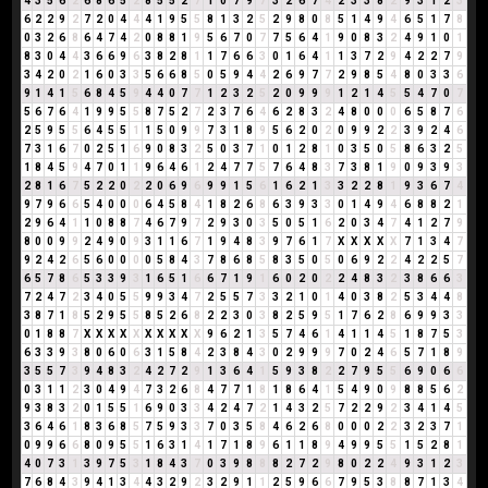
4
3
5
6
2
6
8
6
5
2
8
5
5
2
7
1
0
7
9
7
3
2
6
7
4
2
3
3
8
2
9
3
1
2
3
6
2
2
9
2
7
2
0
4
4
4
1
9
5
5
8
1
3
2
5
2
9
8
0
8
5
1
4
9
4
6
5
1
7
8
0
3
2
6
8
6
4
7
4
2
0
8
8
1
9
5
6
7
0
7
7
5
6
4
1
9
0
8
3
2
4
9
1
0
1
8
3
0
4
4
3
6
6
9
6
3
8
2
8
1
1
7
6
6
3
0
1
6
4
1
1
3
7
2
9
4
2
2
7
9
3
4
2
0
2
1
6
0
3
3
5
6
6
8
5
0
5
9
4
4
2
6
9
7
7
2
9
8
5
4
8
0
3
3
6
9
1
4
1
5
6
8
4
5
9
4
4
0
7
7
1
2
3
2
5
2
0
9
9
9
1
2
1
4
5
5
4
7
0
7
5
6
7
6
4
1
9
9
5
5
8
7
5
2
7
2
3
7
6
4
6
2
8
3
2
4
8
0
0
0
6
5
8
7
6
2
5
9
5
5
6
4
5
5
1
1
5
0
9
9
7
3
1
8
9
5
6
2
0
2
0
9
9
2
2
3
9
2
4
6
7
3
1
6
7
0
2
5
1
6
9
0
8
3
2
5
0
3
7
1
0
1
2
8
1
0
3
5
0
5
8
6
3
2
5
1
8
4
5
9
4
7
0
1
1
9
6
4
6
1
2
4
7
7
5
7
6
4
8
3
7
3
8
1
9
0
9
3
9
3
2
8
1
6
7
5
2
2
0
2
2
0
6
9
6
9
9
1
5
6
1
6
2
1
3
3
2
2
8
1
9
3
6
7
4
9
7
9
6
6
5
4
0
0
0
6
4
5
8
4
1
8
2
6
8
6
3
9
3
3
0
1
4
9
4
6
8
8
2
1
2
9
6
4
1
1
0
8
8
7
4
6
7
9
7
2
9
3
0
3
5
0
5
1
6
2
0
3
4
7
4
1
2
7
9
8
0
0
9
9
2
4
9
0
9
3
1
1
6
7
1
9
4
8
3
9
7
6
1
7
X
X
X
X
X
7
1
3
4
7
9
2
4
2
6
5
6
0
0
0
0
5
8
4
3
7
8
6
8
5
8
3
5
0
5
0
6
9
2
2
4
2
2
5
7
6
5
7
8
6
5
3
3
9
3
1
6
5
1
6
6
7
1
9
1
6
0
2
0
2
2
4
8
3
2
3
8
6
6
3
7
2
4
7
2
3
4
0
5
5
9
9
3
4
7
2
5
5
7
3
3
2
1
0
1
4
0
3
8
2
5
3
4
4
8
3
8
7
1
8
5
2
9
5
5
8
5
2
6
8
2
2
3
0
3
8
2
5
9
5
1
7
6
2
8
6
9
9
3
3
0
1
8
8
7
X
X
X
X
X
X
X
X
X
X
9
6
2
1
3
5
7
4
6
1
4
1
1
4
5
1
8
7
5
3
6
3
3
9
3
8
0
6
0
6
3
1
5
8
4
2
3
8
4
3
0
2
9
9
9
7
0
2
4
6
5
7
1
8
9
3
5
5
7
3
9
4
8
3
2
4
2
7
2
9
1
3
6
4
1
5
9
3
8
2
2
7
9
5
5
6
9
0
6
6
0
3
1
1
2
3
0
4
9
4
7
3
2
6
8
4
7
7
1
8
1
8
6
4
1
5
4
9
0
9
8
8
5
6
2
9
3
8
3
2
0
1
5
5
1
6
9
0
3
3
4
2
4
7
2
1
4
3
2
5
7
2
2
9
2
3
4
1
4
5
3
6
4
6
1
8
3
6
8
5
7
5
9
3
3
7
0
3
5
8
4
6
2
6
8
0
0
0
2
2
3
2
3
7
1
0
9
9
6
6
8
0
9
5
5
1
6
3
1
4
1
7
1
8
9
6
1
1
8
9
4
9
9
5
5
1
5
2
8
1
4
0
7
3
1
3
9
7
5
3
1
8
4
3
7
0
3
9
8
8
8
2
7
2
9
8
0
2
2
4
9
3
1
2
3
7
6
8
4
3
9
4
1
3
4
4
3
2
9
2
3
2
9
1
1
2
5
9
6
6
7
9
5
3
8
8
7
1
3
4