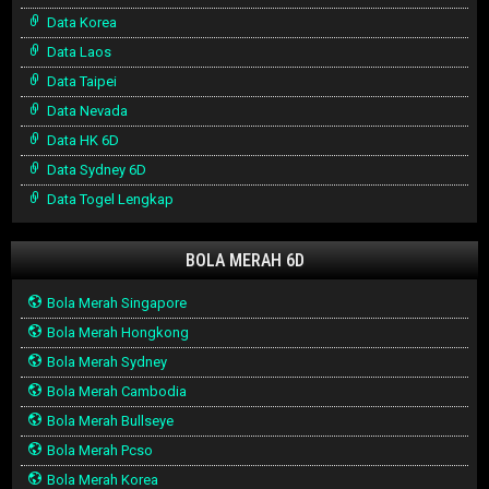
Data Korea
Data Laos
Data Taipei
Data Nevada
Data HK 6D
Data Sydney 6D
Data Togel Lengkap
BOLA MERAH 6D
Bola Merah Singapore
Bola Merah Hongkong
Bola Merah Sydney
Bola Merah Cambodia
Bola Merah Bullseye
Bola Merah Pcso
Bola Merah Korea