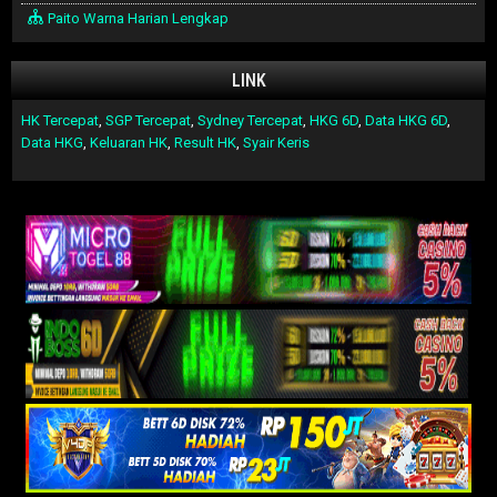
Paito Warna Harian Lengkap
LINK
HK Tercepat
,
SGP Tercepat
,
Sydney Tercepat
,
HKG 6D
,
Data HKG 6D
,
Data HKG
,
Keluaran HK
,
Result HK
,
Syair Keris