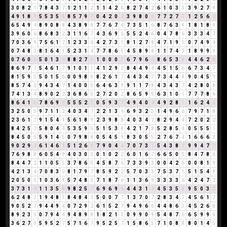
3
0
8
2
1
7
8
4
3
7
1
2
1
1
2
1
1
4
2
6
8
2
7
4
2
6
1
0
3
3
3
9
2
7
9
4
9
1
8
9
5
5
3
5
8
8
5
7
9
7
0
4
2
0
2
3
9
8
0
8
7
7
2
7
9
1
2
5
6
2
6
5
4
9
4
8
9
0
8
8
4
3
8
9
8
7
7
6
7
4
7
3
5
1
6
8
7
6
3
9
1
8
1
8
9
3
9
6
0
6
8
6
8
3
2
3
1
1
6
7
4
3
6
9
6
5
5
2
4
6
0
4
7
8
6
3
3
3
4
7
7
0
3
6
9
7
5
6
1
7
1
2
3
3
6
4
2
7
3
1
8
1
2
7
9
4
7
1
9
1
0
7
4
9
4
0
7
4
8
3
8
1
6
4
1
5
2
3
1
4
7
7
8
6
5
4
5
8
9
8
1
1
7
4
2
1
8
9
9
9
0
7
6
0
6
5
0
1
3
4
8
8
2
7
9
1
0
0
0
0
6
7
9
6
6
8
6
5
3
8
4
4
6
2
8
8
6
9
7
7
5
4
6
1
7
9
1
0
1
1
4
1
2
9
2
8
4
4
9
4
4
5
1
5
6
6
7
3
4
7
8
1
5
9
5
5
0
1
5
6
0
0
9
8
8
8
2
6
1
7
4
4
3
4
7
7
3
4
4
8
9
0
4
5
9
8
5
7
4
2
9
4
3
4
7
1
4
0
0
0
6
4
6
3
9
9
1
1
7
8
4
3
4
3
7
4
2
8
0
8
7
4
1
3
4
8
9
0
2
2
3
6
8
6
5
2
7
2
0
2
8
6
5
9
5
6
3
1
0
1
7
7
7
8
6
8
6
4
1
5
7
8
6
9
6
5
5
5
2
7
0
5
9
3
3
4
9
4
0
4
4
9
2
8
1
1
6
2
4
6
3
2
5
0
5
9
7
1
1
2
4
0
3
4
7
2
2
1
3
4
6
9
3
2
5
1
4
9
6
6
7
9
7
1
8
2
3
6
1
7
9
1
5
4
9
5
6
1
8
9
2
3
9
8
8
4
0
3
4
7
8
2
9
4
4
7
2
0
2
2
8
4
2
5
7
5
8
0
4
4
5
3
5
9
5
5
1
5
3
8
4
2
1
7
8
5
2
8
5
4
0
5
5
5
1
8
4
5
0
5
5
9
1
4
5
0
7
9
8
8
0
5
4
5
9
8
3
0
5
5
2
7
6
7
4
1
6
6
6
3
9
0
2
9
2
6
1
4
6
1
5
1
2
6
8
7
9
0
4
4
7
0
7
3
1
5
4
3
8
2
9
9
4
7
2
7
6
9
8
8
6
0
5
4
9
4
0
3
0
3
0
1
0
2
2
6
0
1
6
7
6
6
5
0
5
8
4
7
8
6
8
4
4
7
2
1
1
0
5
5
3
7
8
6
5
4
5
8
7
6
7
3
3
9
3
0
0
4
2
6
0
0
8
1
9
4
2
1
3
4
7
0
8
3
2
8
1
7
9
7
8
5
9
2
2
5
7
0
3
3
7
5
3
7
1
5
1
5
4
9
2
0
5
0
5
1
0
3
6
9
5
7
4
8
3
7
1
8
7
6
1
1
3
6
9
3
3
3
3
6
4
2
4
7
2
3
7
3
1
4
1
1
3
5
8
9
8
2
5
7
6
9
6
9
6
4
4
3
1
4
4
5
3
5
8
9
5
0
3
3
6
2
4
8
3
1
9
4
8
3
8
4
8
4
3
5
0
0
7
7
1
3
7
0
7
2
8
3
4
7
4
5
6
1
7
9
0
5
2
7
9
4
4
9
4
0
7
2
9
2
6
1
5
2
7
9
4
9
6
6
4
4
8
6
5
4
5
2
6
8
8
9
2
3
5
0
7
9
4
4
9
4
8
9
8
1
8
2
1
3
0
9
9
0
9
5
4
8
7
6
6
5
9
9
9
3
6
2
7
9
5
9
5
2
7
5
7
1
6
7
9
5
2
5
7
1
5
8
6
5
7
1
0
8
8
8
0
1
4
5