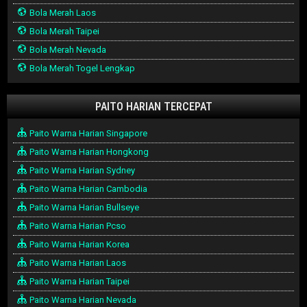
Bola Merah Laos
Bola Merah Taipei
Bola Merah Nevada
Bola Merah Togel Lengkap
PAITO HARIAN TERCEPAT
Paito Warna Harian Singapore
Paito Warna Harian Hongkong
Paito Warna Harian Sydney
Paito Warna Harian Cambodia
Paito Warna Harian Bullseye
Paito Warna Harian Pcso
Paito Warna Harian Korea
Paito Warna Harian Laos
Paito Warna Harian Taipei
Paito Warna Harian Nevada