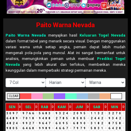
Paito Warna Nevada
Paito Warna Nevada
menyajikan hasil
Keluaran Togel Nevada
dalam format tabel yang menarik secara visual. Dengan menggunakan
variasi warna untuk setiap angka, pemain dapat lebih mudah
mengenali pola-pola yang muncul. Alat ini sangat bermanfaat untuk
analisis, memungkinkan pemain untuk membuat
Prediksi Togel
Nevada
yang lebih akurat dan terfokus, memberikan mereka
keunggulan dalam memperbaiki strategi permainan mereka.
CLEAR
SEN
SEL
RAB
KAM
JUM
SAB
MIN
D
D
D
D
D
D
D
3
0
9
7
7
9
7
6
6
3
5
6
8
3
2
9
3
2
4
6
2
0
9
5
5
1
1
3
2
5
3
2
7
0
7
6
4
8
9
8
7
0
1
8
9
9
4
8
8
7
2
7
8
5
4
8
5
8
5
4
2
4
4
2
6
9
3
4
2
6
4
8
2
4
6
9
9
2
7
9
9
6
4
7
2
6
0
9
5
5
6
8
9
0
9
3
1
8
2
1
8
7
5
8
4
9
8
0
5
5
6
4
6
8
5
9
9
8
9
8
4
6
6
7
4
7
9
7
9
7
5
8
3
1
4
6
4
2
8
1