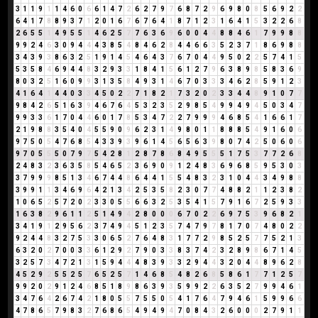
3
1
1
9
1
1
4
6
0
6
6
1
4
7
2
6
2
7
9
7
6
8
7
2
9
6
9
8
0
8
5
6
9
2
2
6
4
1
7
8
8
9
3
7
1
2
0
1
6
7
6
7
6
4
1
8
7
1
2
3
1
6
4
1
5
3
2
2
6
8
2
6
5
5
1
4
9
5
5
1
4
6
2
5
7
7
6
3
6
9
6
0
0
4
4
8
8
4
6
1
7
9
9
8
8
9
9
2
4
6
3
0
9
4
4
4
3
8
5
4
8
4
6
2
8
4
4
6
6
3
5
2
3
7
1
8
6
9
8
8
3
4
3
9
3
8
6
3
2
5
1
9
1
4
5
4
6
4
3
7
6
7
0
4
4
9
5
0
2
2
5
7
4
1
5
5
3
5
8
4
6
9
4
4
8
3
2
9
3
3
1
8
4
1
5
6
1
2
7
9
6
3
8
9
8
5
8
3
6
9
8
0
3
2
5
1
6
0
9
9
3
1
3
5
8
4
9
3
1
4
6
7
0
3
3
3
4
6
2
8
5
9
1
2
3
4
1
6
4
1
4
4
0
3
3
4
5
0
2
2
7
1
8
2
1
7
3
2
0
2
3
3
4
4
8
9
1
0
7
7
9
8
4
2
6
5
1
6
3
9
4
6
7
6
4
5
3
2
3
5
2
9
8
5
4
9
9
4
9
4
5
0
3
4
7
9
9
3
3
6
1
7
0
4
4
6
0
1
7
8
5
3
4
7
2
2
7
9
9
9
4
6
8
5
4
1
6
6
1
7
2
1
9
8
8
3
5
4
0
4
5
5
9
0
9
6
2
3
1
4
9
8
0
1
1
8
8
8
5
4
9
1
6
0
6
9
7
5
0
5
4
7
6
8
5
4
3
3
9
3
9
6
1
4
5
6
5
6
3
9
8
0
7
4
2
5
0
6
0
6
9
7
0
5
5
5
0
7
9
7
5
4
2
8
1
2
8
7
8
6
8
4
9
5
5
5
1
7
5
3
7
7
2
6
8
2
4
8
3
2
3
6
3
5
8
5
4
6
5
2
3
6
9
0
9
1
2
4
8
3
6
9
6
8
5
9
5
3
0
3
3
7
9
9
9
8
5
1
3
4
6
7
4
4
8
6
4
4
1
5
5
4
8
3
2
3
1
0
4
4
3
4
9
8
8
3
9
9
1
1
3
4
6
9
6
4
2
1
3
4
2
5
3
5
8
2
3
0
7
7
4
8
8
2
1
1
2
3
8
2
1
0
6
5
2
5
7
2
0
2
3
3
0
5
5
6
6
3
2
5
3
5
4
1
5
7
9
1
6
7
2
5
9
3
3
1
6
3
8
2
9
6
1
1
2
5
1
4
9
4
2
8
0
0
0
6
7
0
2
2
6
9
7
5
3
9
6
8
2
1
3
4
1
9
1
2
9
5
6
2
3
7
4
9
4
5
1
2
3
5
7
4
7
9
7
8
1
7
0
7
4
8
0
2
2
9
2
4
4
8
3
2
7
5
3
3
0
6
5
2
7
6
4
8
3
1
7
7
2
9
8
5
2
5
7
7
5
2
1
3
6
3
2
0
2
7
0
0
3
3
6
1
2
9
2
7
9
0
3
3
8
3
7
4
2
3
2
8
9
8
6
7
1
4
5
3
2
5
7
3
4
7
2
1
3
1
5
9
4
4
4
8
3
9
3
3
2
9
4
4
3
2
0
4
4
8
9
6
2
8
4
5
2
9
2
5
5
2
5
7
6
5
2
5
7
1
4
6
8
5
4
8
2
6
8
5
8
6
1
7
7
1
2
5
7
9
9
2
0
2
9
1
2
4
6
8
5
1
8
9
8
6
3
9
3
5
9
9
2
2
6
3
5
2
7
9
9
4
6
1
3
4
7
6
4
2
6
7
4
2
1
8
0
5
5
7
5
5
0
5
4
1
7
6
4
7
9
4
6
1
5
9
9
6
6
4
7
8
6
5
7
9
8
3
2
7
6
8
6
5
4
9
4
9
4
7
0
8
4
3
2
6
0
0
0
2
7
9
1
1