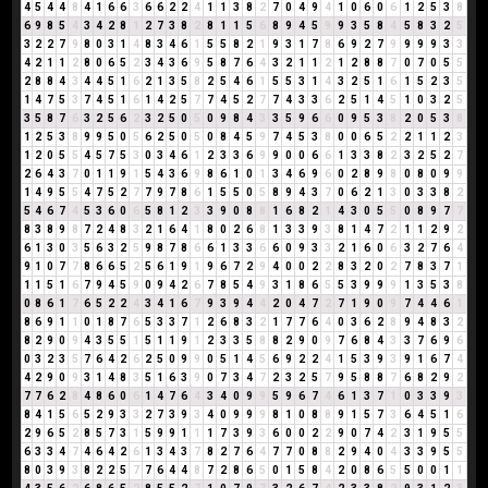
4
5
4
4
8
4
1
6
6
3
6
6
2
2
4
1
1
3
8
2
7
0
4
9
4
1
0
6
0
6
1
2
5
3
8
6
9
8
5
4
3
4
2
8
1
2
7
3
8
2
8
1
1
5
6
8
9
4
5
9
9
3
5
8
4
5
8
3
2
5
3
2
2
7
9
8
0
3
1
4
8
3
4
6
1
5
5
8
2
1
9
3
1
7
8
6
9
2
7
9
9
9
9
3
3
4
2
1
1
2
8
0
6
5
2
3
4
3
6
9
5
8
7
6
4
3
2
1
1
2
1
2
8
8
7
0
7
0
5
5
2
8
8
4
3
4
4
5
1
6
2
1
3
5
8
2
5
4
6
1
5
5
3
1
4
3
2
5
1
6
1
5
2
3
5
1
4
7
5
3
7
4
5
1
6
1
4
2
5
7
7
4
5
2
7
7
4
3
3
6
2
5
1
4
5
1
0
3
2
5
3
5
8
7
6
3
2
5
6
2
3
2
5
0
5
0
9
8
4
3
3
5
9
6
6
0
9
5
3
8
2
0
5
3
8
1
2
5
3
8
9
9
5
0
5
6
2
5
0
5
0
8
4
5
9
7
4
5
3
8
0
0
6
5
2
2
1
1
2
3
1
2
0
5
5
4
5
7
5
3
0
3
4
6
1
2
3
3
6
9
9
0
0
6
6
1
3
3
8
2
3
2
5
2
7
2
6
4
3
7
0
1
1
9
1
5
4
3
6
9
8
6
1
0
1
3
4
6
9
6
0
2
8
9
8
0
8
0
9
9
1
4
9
5
5
4
7
5
2
7
7
9
7
8
6
1
5
5
0
5
8
9
4
3
7
0
6
2
1
3
0
3
3
8
2
5
4
6
7
4
5
3
6
0
6
5
8
1
2
3
3
9
0
8
8
1
6
8
2
1
4
3
0
5
5
0
8
9
7
7
8
3
8
9
8
7
2
4
8
3
2
1
6
4
1
8
0
2
6
8
1
3
3
9
3
8
1
4
7
2
1
1
2
9
2
6
1
3
0
3
5
6
3
2
5
9
8
7
8
6
6
1
3
3
6
6
0
9
3
3
2
1
6
0
6
3
2
7
6
4
9
1
0
7
7
8
6
6
5
2
5
6
1
9
1
9
6
7
2
9
4
0
0
2
2
8
3
2
0
2
7
8
3
7
1
1
1
5
1
6
7
9
4
5
9
0
9
4
2
6
7
8
5
4
9
3
1
8
6
5
5
3
9
9
9
1
3
5
3
8
0
8
6
1
7
6
5
2
2
4
3
4
1
6
7
9
3
9
4
4
2
0
4
7
2
7
1
9
0
9
7
4
4
6
1
8
6
9
1
1
0
1
8
7
6
5
3
3
7
1
2
6
8
3
2
1
7
7
6
4
0
3
6
2
8
9
4
8
3
2
8
2
9
0
9
4
3
5
5
1
5
1
1
9
1
2
3
3
5
8
8
2
9
0
9
7
6
8
4
3
3
7
6
9
6
0
3
2
3
5
7
6
4
2
6
2
5
0
9
9
0
5
1
4
5
6
9
2
2
4
1
5
3
9
3
9
1
6
7
4
4
2
9
0
9
3
1
4
8
3
5
1
6
3
9
0
7
3
4
7
2
3
2
5
7
9
5
8
8
7
6
8
2
9
2
7
7
6
2
8
4
8
6
0
6
1
4
7
6
4
3
4
0
9
9
5
9
6
7
4
6
1
3
7
1
0
3
3
9
3
8
4
1
5
6
5
2
9
3
3
2
7
3
9
3
4
0
9
9
9
8
1
0
8
8
9
1
5
7
3
6
4
5
1
6
2
9
6
5
2
8
5
7
3
1
5
9
9
1
1
1
7
3
9
3
6
0
0
2
2
9
0
7
4
2
3
1
9
5
5
6
3
3
4
7
4
6
4
2
6
1
3
4
3
7
8
2
7
6
4
7
7
0
8
8
2
9
4
0
4
3
3
9
5
5
8
0
3
9
3
8
2
2
5
7
7
6
4
4
8
7
2
8
6
5
0
1
5
8
4
2
0
8
6
5
5
0
0
1
1