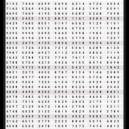
3
1
9
2
2
7
4
4
4
8
6
5
9
9
9
0
6
9
6
6
6
2
1
4
5
6
7
2
6
8
4
0
5
4
9
7
1
6
3
9
5
2
6
9
6
4
9
2
6
8
8
4
1
0
1
3
4
8
2
1
1
9
9
7
7
0
5
9
1
1
8
6
9
5
5
7
6
6
9
6
4
1
9
5
5
5
8
4
4
8
0
6
8
3
2
0
2
6
8
5
7
0
9
8
8
1
1
8
3
2
3
4
5
5
1
1
9
1
2
3
8
8
7
3
1
1
1
6
1
7
4
3
8
4
3
8
7
0
2
2
0
4
2
9
2
7
6
8
5
4
8
5
5
1
6
0
1
9
7
7
6
5
6
2
8
9
1
2
9
2
0
1
0
1
1
1
1
3
9
3
3
3
9
4
4
5
5
1
5
6
6
8
0
6
6
6
7
2
6
8
1
1
1
7
8
1
4
8
4
3
9
2
9
5
5
9
9
9
0
9
3
0
9
3
3
9
4
4
5
9
5
9
9
8
8
1
9
8
3
2
4
2
3
2
5
0
3
3
8
2
0
1
9
6
6
2
9
1
4
5
1
4
6
3
9
3
7
7
8
6
5
2
2
1
3
7
2
5
7
3
4
2
1
2
3
2
6
7
9
7
4
7
3
5
8
5
8
3
6
9
2
3
1
8
9
9
0
3
4
7
6
5
0
4
4
4
0
5
0
5
1
7
2
6
8
3
3
5
6
2
7
2
1
2
3
5
3
6
1
7
6
2
8
9
8
6
1
3
0
3
7
9
8
7
6
5
0
9
8
8
6
9
2
7
9
4
1
1
2
3
0
0
9
4
4
0
8
0
4
4
7
1
1
9
1
1
6
4
3
7
3
7
8
8
7
7
2
7
5
3
7
7
4
5
9
7
6
1
7
8
7
3
1
2
3
9
9
6
2
8
5
7
8
8
7
5
7
5
4
9
4
2
1
3
4
4
4
3
6
9
4
1
5
5
1
8
4
7
4
2
8
0
9
8
8
4
9
7
4
2
9
7
7
5
3
9
4
5
2
7
3
1
6
1
7
5
4
2
1
3
0
2
2
1
3
1
8
4
2
6
5
8
3
1
4
2
0
7
3
1
4
0
5
5
1
8
7
8
7
6
8
1
3
4
7
9
1
4
6
1
2
0
8
9
8
0
4
2
0
2
8
9
7
7
5
4
8
0
0
0
3
3
6
1
7
0
5
1
3
4
5
7
3
6
9
8
8
8
6
5
2
2
5
4
9
9
0
5
0
5
7
2
3
3
6
6
1
3
4
7
7
2
5
5
1
0
9
2
9
2
0
4
0
2
2
9
3
8
8
7
0
5
8
3
2
9
4
4
4
8
6
9
3
9
3
8
3
2
6
8
6
9
8
4
3
2
5
4
3
7
4
8
3
8
2
4
4
9
0
9
8
2
0
5
5
5
0
9
4
4
6
7
3
4
7
0
5
3
8
2
8
8
5
1
6
6
9
7
8
6
7
4
8
3
2
6
7
4
5
9
3
7
0
4
4
6
4
0
6
6
4
6
0
4
4
2
5
5
1
6
6
5
1
3
4
7
5
1
5
6
6
2
4
5
9
9
0
2
9
2
2
8
4
3
7
2
1
7
9
7
1
1
0
7
7
0
0
9
7
7
2
1
2
9
2
0
6
7
2
9
1
8
4
4
8
3
7
9
8
8
1
3
0
1
1
5
3
1
1
2
4
7
4
8
3
6
0
3
8
2
3
1
3
5
8
4
8
1
9
1
4
8
2
9
2
0
0
3
4
7
3
7
8
9
8
4
1
4
7
2
0
4
0
9
9
3
7
6
5
2
4
3
0
0
0
4
5
5
2
7
9
0
8
3
2
9
8
5
1
6
2
1
6
2
8
6
5
1
3
4
0
7
7
9
7
2
3
3
3
6
8
8
4
9
4
5
0
7
5
3
6
8
2
9
2
4
5
0
8
8
5
5
0
2
2
2
4
7
8
6
1
0
0
9
9
7
3
7
5
3
7
4
7
4
2
4
8
1
3
4