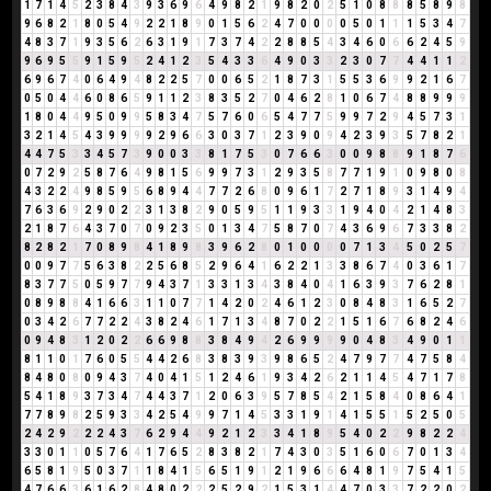
1
7
1
4
5
2
3
8
4
3
9
3
6
9
6
4
9
8
2
1
9
8
2
0
2
5
1
0
8
8
8
5
8
9
8
9
6
8
2
1
8
0
5
4
9
2
2
1
8
9
0
1
5
6
2
4
7
0
0
0
0
5
0
1
1
1
5
3
4
7
4
8
3
7
1
9
3
5
6
2
6
3
1
9
1
7
3
7
4
2
2
8
8
5
4
3
4
6
0
6
6
2
4
5
9
9
6
9
5
5
9
1
5
9
5
2
4
1
2
3
5
4
3
3
6
4
9
0
3
3
2
3
0
7
7
4
4
1
1
2
6
9
6
7
4
0
6
4
9
4
8
2
2
5
7
0
0
6
5
2
1
8
7
3
1
5
5
3
6
9
9
2
1
6
7
0
5
0
4
4
6
0
8
6
5
9
1
1
2
3
8
3
5
2
7
0
4
6
2
8
1
0
6
7
4
8
8
9
9
9
1
8
0
4
4
9
5
0
9
9
5
8
3
4
7
5
7
6
0
6
5
4
7
7
5
9
9
7
2
9
4
5
7
3
1
3
2
1
4
5
4
3
9
9
9
9
2
9
6
6
3
0
3
7
1
2
3
9
0
9
4
2
3
9
3
5
7
8
2
1
4
4
7
5
3
3
4
5
7
3
9
0
0
3
3
8
1
7
5
3
0
7
6
6
3
0
0
9
8
8
9
1
8
7
6
0
7
2
9
2
5
8
7
6
4
9
8
1
5
6
9
9
7
3
1
2
9
3
5
8
7
7
1
9
1
0
9
8
0
8
4
3
2
2
4
9
8
5
9
5
6
8
9
4
4
7
7
2
6
8
0
9
6
1
7
2
7
1
8
9
3
1
4
9
4
7
6
3
6
9
2
9
0
2
2
3
1
3
8
2
9
0
5
9
5
1
1
9
3
3
1
9
4
0
4
2
1
4
8
3
2
1
8
7
6
4
3
7
0
7
0
9
2
3
5
0
1
3
4
7
5
8
7
0
7
4
3
6
9
6
7
3
3
8
2
8
2
8
2
1
7
0
8
9
8
4
1
8
9
8
3
9
6
2
8
0
1
0
0
0
0
7
1
3
4
5
0
2
5
7
0
0
9
7
7
5
6
3
8
2
2
5
6
8
5
2
9
6
4
1
6
2
2
1
3
3
8
6
7
4
0
3
6
1
7
8
3
7
7
5
0
5
9
7
7
9
4
3
7
1
3
3
1
3
4
3
8
4
0
4
1
6
3
9
3
7
6
2
8
1
0
8
9
8
8
4
1
6
6
3
1
1
0
7
7
1
4
2
0
2
4
6
1
2
3
0
8
4
8
3
1
6
5
2
7
0
3
4
2
6
7
7
2
2
4
3
8
2
4
6
1
7
1
3
4
8
7
0
2
2
1
5
1
6
7
6
8
2
4
6
0
9
4
8
3
1
2
0
2
2
6
6
9
8
8
3
8
4
9
4
2
6
9
9
9
9
0
4
8
3
4
9
0
1
1
8
1
1
0
1
7
6
0
5
5
4
4
2
6
8
3
8
3
9
3
9
8
6
5
2
4
7
9
7
7
4
7
5
8
4
8
4
8
0
8
0
9
4
3
7
4
0
4
1
5
1
2
4
6
1
9
3
4
2
6
2
1
1
4
5
4
7
1
7
8
5
4
1
8
9
3
7
3
4
7
4
4
3
7
1
2
0
6
3
9
5
7
8
5
4
2
1
5
8
4
0
8
6
4
1
7
7
8
9
8
2
5
9
3
3
4
2
5
4
9
9
7
1
4
5
3
3
1
9
1
4
1
5
5
1
5
2
5
0
5
2
4
2
9
2
2
2
4
3
7
6
2
9
4
4
9
2
1
2
3
3
4
1
8
9
5
4
0
2
2
9
8
2
2
4
3
3
0
1
1
0
5
7
6
4
1
7
6
5
2
8
3
8
2
1
7
4
3
0
3
5
1
6
0
6
7
0
1
3
4
6
5
8
1
9
5
0
3
7
1
1
8
4
1
5
6
5
1
9
1
2
1
9
6
6
6
4
8
1
9
7
5
4
1
5
4
7
6
6
3
6
1
6
2
8
4
8
0
2
2
2
5
2
9
2
1
5
3
1
4
4
7
0
3
3
7
2
2
0
2