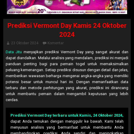
Prediksi Vermont Day Kamis 24 Oktober
2024
23 Oktober 2024
Komentar
Data Jitu
menyajikan prediksi Vermont Day yang sangat akurat dan
dapat diandalkan. Melalui analisis yang mendalam, prediksi ini menjadi
panduan penting bagi para pemain togel untuk memaksimalkan
peluang kemenangan. Setiap prediksi disusun dengan detail dan jelas,
memberikan wawasan berharga mengenai angka-angka yang memiliki
potensi besar untuk muncul hari ini. Dengan memanfaatkan data
terbaru dan metode perhitungan yang akurat, prediksi ini dirancang
untuk membantu pemain dalam mengambil keputusan yang lebih
cerdas.
Prediksi Vermont Day terbaru untuk Kamis, 24 Oktober 2024
,
dapat Anda temukan dengan menggulir ke bawah. Kami telah
menyusun analisis yang bermanfaat untuk membantu Anda
membandingkan prediksi Anda sendiri dan meningkatkan