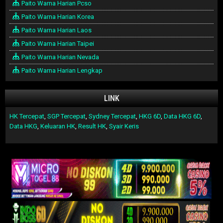
Paito Warna Harian Pcso
Paito Warna Harian Korea
Paito Warna Harian Laos
Paito Warna Harian Taipei
Paito Warna Harian Nevada
Paito Warna Harian Lengkap
LINK
HK Tercepat
,
SGP Tercepat
,
Sydney Tercepat
,
HKG 6D
,
Data HKG 6D
,
Data HKG
,
Keluaran HK
,
Result HK
,
Syair Keris