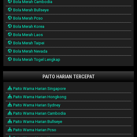
Bola Merah Cambodia
Bola Merah Bullseye
Bola Merah Pcso
Bola Merah Korea
Bola Merah Laos
Bola Merah Taipei
Bola Merah Nevada
Bola Merah Togel Lengkap
PAITO HARIAN TERCEPAT
Paito Warna Harian Singapore
Paito Warna Harian Hongkong
Paito Warna Harian Sydney
Paito Warna Harian Cambodia
Paito Warna Harian Bullseye
Paito Warna Harian Pcso