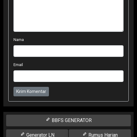
Nama
Email
Kirim Komentar
BBFS GENERATOR
Generator LN
Rumus Harian