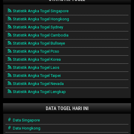
Statistik Angka Togel Singapore
Statistik Angka Togel Hongkong
Statistik Angka Togel Sydney
Statistik Angka Togel Cambodia
Statistik Angka Togel Bullseye
Statistik Angka Togel Pcso
Statistik Angka Togel Korea
Statistik Angka Togel Laos
Statistik Angka Togel Taipei
Statistik Angka Togel Nevada
Statistik Angka Togel Lengkap
DATA TOGEL HARI INI
Data Singapore
Data Hongkong