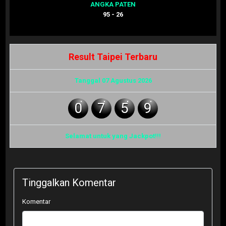
ANGKA PATEN
95 - 26
Result Taipei Terbaru
Tanggal 07 Agustus 2026
0
7
5
9
Selamat untuk yang Jackpot!!!
Tinggalkan Komentar
Komentar