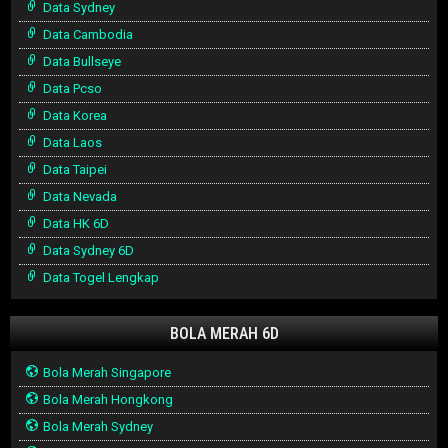
Data Sydney
Data Cambodia
Data Bullseye
Data Pcso
Data Korea
Data Laos
Data Taipei
Data Nevada
Data HK 6D
Data Sydney 6D
Data Togel Lengkap
BOLA MERAH 6D
Bola Merah Singapore
Bola Merah Hongkong
Bola Merah Sydney