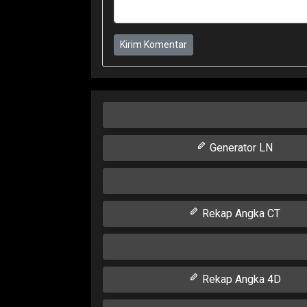
Kirim Komentar
Generator LN
Rekap Angka CT
Rekap Angka 4D