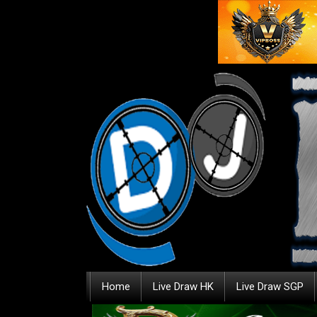
Home
Live Draw HK
Live Draw SGP