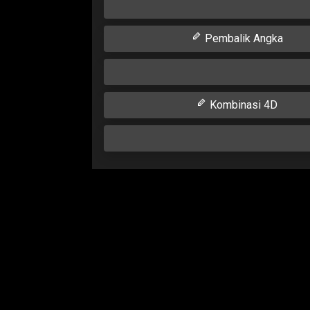
Pembalik Angka
Kombinasi 4D