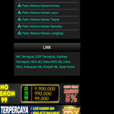
Paito Warna Harian Korea
Paito Warna Harian Laos
Paito Warna Harian Taipei
Paito Warna Harian Nevada
Paito Warna Harian Lengkap
LINK
HK Tercepat
,
SGP Tercepat
,
Sydney
Tercepat
,
HKG 6D
,
Data HKG 6D
,
Data
HKG
,
Keluaran HK
,
Result HK
,
Syair Keris