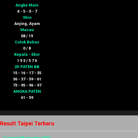
Angka Main
4 - 5 - 0 - 7
Shio
Anjing, Ayam
Macau
08 / 19
Colok Bebas
0 / 8
Kepala - Ekor
1 9 3 / 5 7 6
2D PATEN BB
15 - 16 - 17 - 35
36 - 37 - 59 - 61
73 - 95 - 96 - 97
ANGKA PATEN
61 - 59
Result Taipei Terbaru
Tanggal 08 Agustus 2026