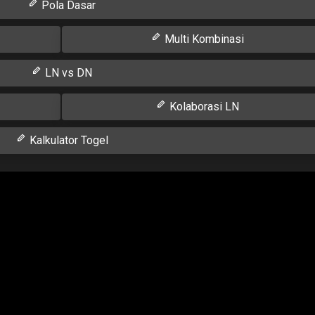
Pola Dasar
Multi Kombinasi
LN vs DN
Kolaborasi LN
Kalkulator Togel