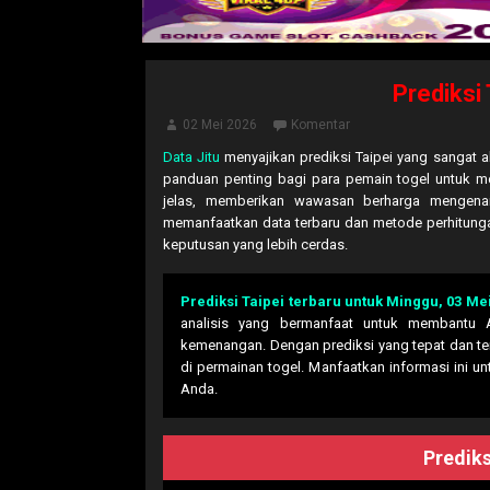
Prediksi
02 Mei 2026
Komentar
Data Jitu
menyajikan prediksi Taipei yang sangat ak
panduan penting bagi para pemain togel untuk m
jelas, memberikan wawasan berharga mengenai
memanfaatkan data terbaru dan metode perhitunga
keputusan yang lebih cerdas.
Prediksi Taipei terbaru untuk Minggu, 03 Me
analisis yang bermanfaat untuk membantu 
kemenangan. Dengan prediksi yang tepat dan te
di permainan togel. Manfaatkan informasi ini 
Anda.
Prediks