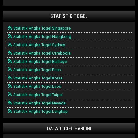
STATISTIK TOGEL
Statistik Angka Togel Singapore
Statistik Angka Togel Hongkong
Statistik Angka Togel Sydney
Statistik Angka Togel Cambodia
Statistik Angka Togel Bullseye
Statistik Angka Togel Pcso
Statistik Angka Togel Korea
Statistik Angka Togel Laos
Statistik Angka Togel Taipei
Statistik Angka Togel Nevada
Statistik Angka Togel Lengkap
DATA TOGEL HARI INI