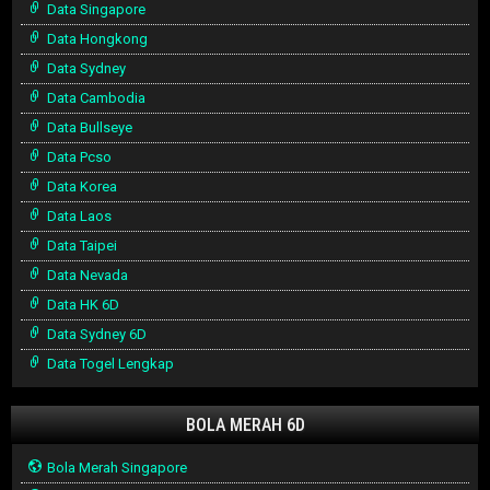
Data Singapore
Data Hongkong
Data Sydney
Data Cambodia
Data Bullseye
Data Pcso
Data Korea
Data Laos
Data Taipei
Data Nevada
Data HK 6D
Data Sydney 6D
Data Togel Lengkap
BOLA MERAH 6D
Bola Merah Singapore