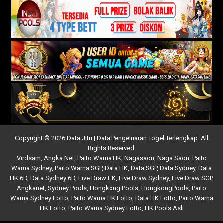
Copyright © 2026 Data Jitu | Data Pengeluaran Togel Terlengkap. All
Rights Reserved.
Virdsam
,
Angka Net
,
Paito Warna HK
,
Nagasaon
,
Naga Saon
,
Paito
Warna Sydney
,
Paito Warna SGP
,
Data HK
,
Data SGP
,
Data Sydney
,
Data
HK 6D
,
Data Sydney 6D
,
Live Draw HK
,
Live Draw Sydney
,
Live Draw SGP
,
Angkanet
,
Sydney Pools
,
Hongkong Pools
,
HongkongPools
,
Paito
Warna Sydney Lotto
,
Paito Warna HK Lotto
,
Data HK Lotto
,
Paito Warna
HK Lotto
,
Paito Warna Sydney Lotto
,
HK Pools Asli