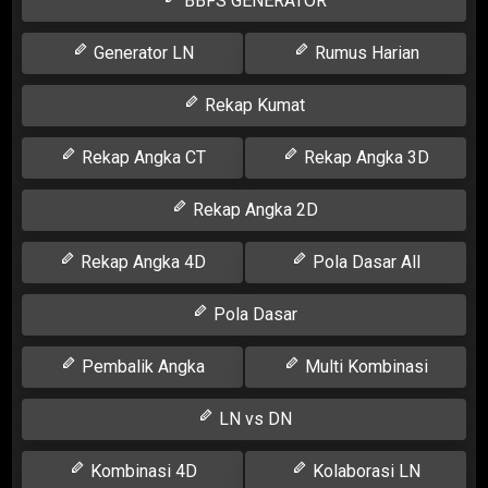
BBFS GENERATOR
Generator LN
Rumus Harian
Rekap Kumat
Rekap Angka CT
Rekap Angka 3D
Rekap Angka 2D
Rekap Angka 4D
Pola Dasar All
Pola Dasar
Pembalik Angka
Multi Kombinasi
LN vs DN
Kombinasi 4D
Kolaborasi LN