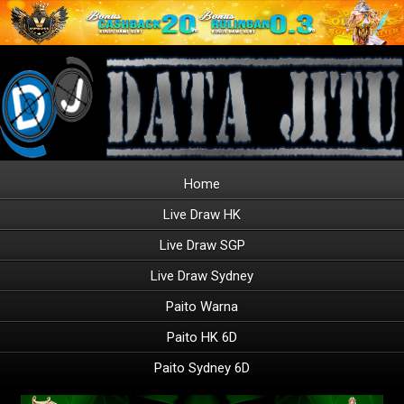
Home
Live Draw HK
Live Draw SGP
Live Draw Sydney
Paito Warna
Paito HK 6D
Paito Sydney 6D