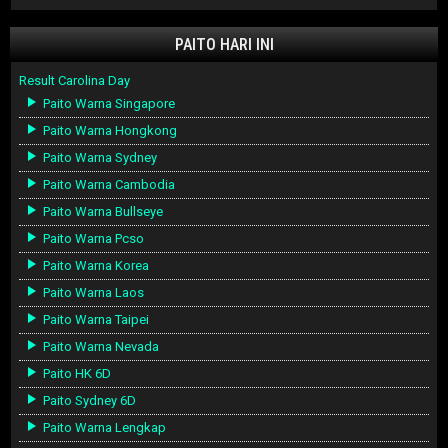
PAITO HARI INI
Result Carolina Day
Paito Warna Singapore
Paito Warna Hongkong
Paito Warna Sydney
Paito Warna Cambodia
Paito Warna Bullseye
Paito Warna Pcso
Paito Warna Korea
Paito Warna Laos
Paito Warna Taipei
Paito Warna Nevada
Paito HK 6D
Paito Sydney 6D
Paito Warna Lengkap