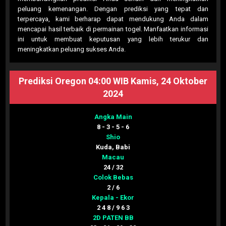
peluang kemenangan. Dengan prediksi yang tepat dan
terpercaya, kami berharap dapat mendukung Anda dalam
mencapai hasil terbaik di permainan togel. Manfaatkan informasi
ini untuk membuat keputusan yang lebih terukur dan
meningkatkan peluang sukses Anda.
Prediksi Oregon 04:00 WIB Kamis, 24 Oktober
2024
Angka Main
8 - 3 - 5 - 6
Shio
Kuda, Babi
Macau
24 / 32
Colok Bebas
2 / 6
Kepala - Ekor
2 4 8 / 9 6 3
2D PATEN BB