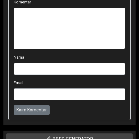
Komentar
Nama
Email
Kirim Komentar