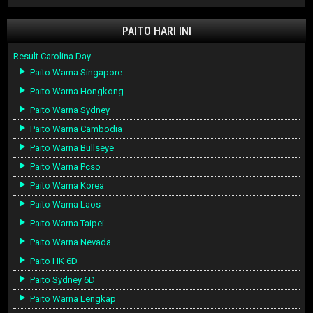
PAITO HARI INI
Result Carolina Day
Paito Warna Singapore
Paito Warna Hongkong
Paito Warna Sydney
Paito Warna Cambodia
Paito Warna Bullseye
Paito Warna Pcso
Paito Warna Korea
Paito Warna Laos
Paito Warna Taipei
Paito Warna Nevada
Paito HK 6D
Paito Sydney 6D
Paito Warna Lengkap