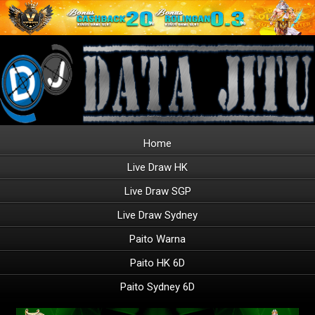
Home
Live Draw HK
Live Draw SGP
Live Draw Sydney
Paito Warna
Paito HK 6D
Paito Sydney 6D