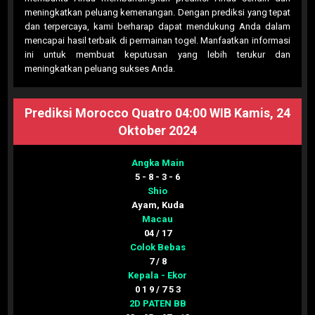
meningkatkan peluang kemenangan. Dengan prediksi yang tepat
dan terpercaya, kami berharap dapat mendukung Anda dalam
mencapai hasil terbaik di permainan togel. Manfaatkan informasi
ini untuk membuat keputusan yang lebih terukur dan
meningkatkan peluang sukses Anda.
Prediksi Morocco Quatro 04:00 WIB Kamis, 24
Oktober 2024
Angka Main
5 - 8 - 3 - 6
Shio
Ayam, Kuda
Macau
04 / 17
Colok Bebas
7 / 8
Kepala - Ekor
0 1 9 / 7 5 3
2D PATEN BB