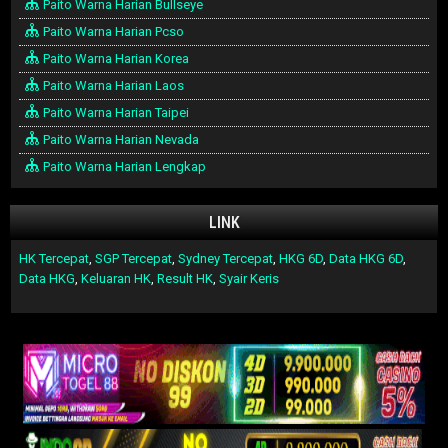
Paito Warna Harian Bullseye
Paito Warna Harian Pcso
Paito Warna Harian Korea
Paito Warna Harian Laos
Paito Warna Harian Taipei
Paito Warna Harian Nevada
Paito Warna Harian Lengkap
LINK
HK Tercepat
,
SGP Tercepat
,
Sydney Tercepat
,
HKG 6D
,
Data HKG 6D
,
Data HKG
,
Keluaran HK
,
Result HK
,
Syair Keris