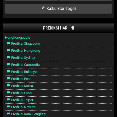
Kalkulator Togel
PREDIKSI HARI INI
Hongkongpools
Prediksi Singapore
Prediksi Hongkong
Prediksi Sydney
Prediksi Cambodia
Prediksi Bullseye
Prediksi Pcso
Prediksi Korea
Prediksi Laos
Prediksi Taipei
Prediksi Nevada
Prediksi Kami Lengkap