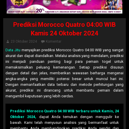
Prediksi Morocco Quatro 04:00 WIB
Kamis 24 Oktober 2024
23 Oktober 2024
Komentar
Data Jitu
menyajikan prediksi Morocco Quatro 04:00 WIB yang sangat
akurat dan dapat diandalkan. Melalui analisis yang mendalam, prediksi
ini menjadi panduan penting bagi para pemain togel untuk
memaksimalkan peluang kemenangan. Setiap prediksi disusun
dengan detail dan jelas, memberikan wawasan berharga mengenai
angka-angka yang memiliki potensi besar untuk muncul hari ini.
Dengan memanfaatkan data terbaru dan metode perhitungan yang
akurat, prediksi ini dirancang untuk membantu pemain dalam
mengambil keputusan yang lebih cerdas.
Prediksi Morocco Quatro 04:00 WIB terbaru untuk Kamis, 24
Oktober 2024
,
dapat Anda temukan dengan menggulir ke
bawah. Kami telah menyusun analisis yang bermanfaat untuk
membantu Anda membandingkan prediksi Anda sendiri dan