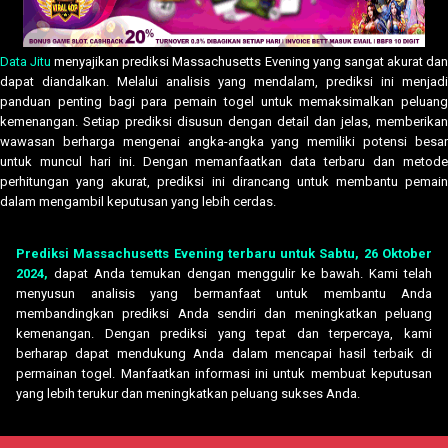
Data Jitu
menyajikan prediksi Massachusetts Evening yang sangat akurat da
dapat diandalkan. Melalui analisis yang mendalam, prediksi ini menjadi
panduan penting bagi para pemain togel untuk memaksimalkan peluang
kemenangan. Setiap prediksi disusun dengan detail dan jelas, memberikan
wawasan berharga mengenai angka-angka yang memiliki potensi besar
untuk muncul hari ini. Dengan memanfaatkan data terbaru dan metode
perhitungan yang akurat, prediksi ini dirancang untuk membantu pemain
dalam mengambil keputusan yang lebih cerdas.
Prediksi Massachusetts Evening terbaru untuk Sabtu, 26 Oktober
2024
,
dapat Anda temukan dengan menggulir ke bawah. Kami telah
menyusun analisis yang bermanfaat untuk membantu Anda
membandingkan prediksi Anda sendiri dan meningkatkan peluang
kemenangan. Dengan prediksi yang tepat dan terpercaya, kami
berharap dapat mendukung Anda dalam mencapai hasil terbaik di
permainan togel. Manfaatkan informasi ini untuk membuat keputusan
yang lebih terukur dan meningkatkan peluang sukses Anda.