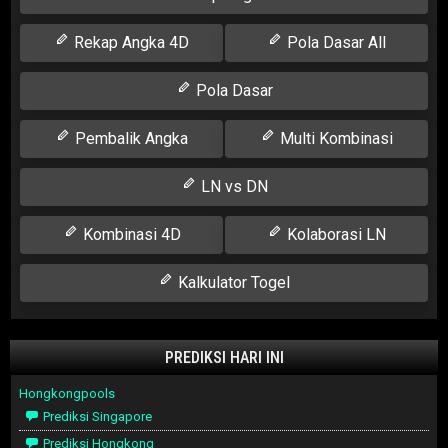
Rekap Angka 4D
Pola Dasar All
Pola Dasar
Pembalik Angka
Multi Kombinasi
LN vs DN
Kombinasi 4D
Kolaborasi LN
Kalkulator Togel
PREDIKSI HARI INI
Hongkongpools
Prediksi Singapore
Prediksi Hongkong