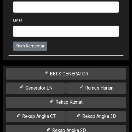
Email
Kirim Komentar
BBFS GENERATOR
Generator LN
Rumus Harian
Rekap Kumat
Rekap Angka CT
Rekap Angka 3D
Rekap Angka 2D