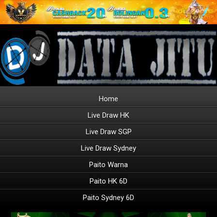
Home
Live Draw HK
Live Draw SGP
Live Draw Sydney
Paito Warna
Paito HK 6D
Paito Sydney 6D