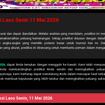
i Laos Senin 11 Mei 2026
rat dan dapat diandalkan. Melalui analisis yang mendalam, prediksi ini me
emaksimalkan peluang kemenangan. Setiap prediksi disusun dengan detai
 angka-angka yang memiliki potensi besar untuk muncul hari ini. De
n yang akurat, prediksi ini dirancang untuk membantu pemain dalam meng
2026
,
dapat Anda temukan dengan menggulir ke bawah. Kami telah menyus
Anda membandingkan prediksi Anda sendiri dan meningkatkan pelua
rpercaya, kami berharap dapat mendukung Anda dalam mencapai hasil terba
untuk membuat keputusan yang lebih terukur dan meningkatkan peluang suks
ksi Laos Senin, 11 Mei 2026