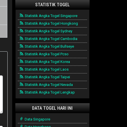
STATISTIK TOGEL
Statistik Angka Togel Singapore
Statistik Angka Togel Hongkong
Statistik Angka Togel Sydney
Statistik Angka Togel Cambodia
Statistik Angka Togel Bullseye
Statistik Angka Togel Pcso
Statistik Angka Togel Korea
Statistik Angka Togel Laos
Statistik Angka Togel Taipei
Statistik Angka Togel Nevada
Statistik Angka Togel Lengkap
DATA TOGEL HARI INI
Data Singapore
Data Hongkong