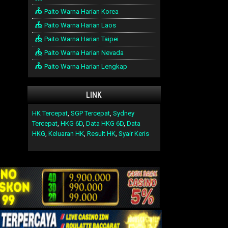
Paito Warna Harian Korea
Paito Warna Harian Laos
Paito Warna Harian Taipei
Paito Warna Harian Nevada
Paito Warna Harian Lengkap
LINK
HK Tercepat
,
SGP Tercepat
,
Sydney
Tercepat
,
HKG 6D
,
Data HKG 6D
,
Data
HKG
,
Keluaran HK
,
Result HK
,
Syair Keris