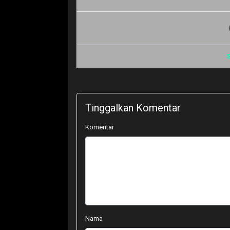
S
Tinggalkan Komentar
Komentar
Nama