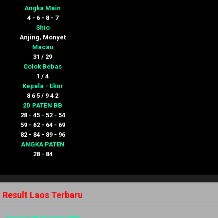
Angka Main
4 - 6 - 8 - 7
Shio
Anjing, Monyet
Macau
31 / 29
Colok Bebas
1 / 4
Kepala - Ekor
8 6 5 / 9 4 2
2D PATEN BB
28 - 45 - 52 - 54
59 - 62 - 64 - 69
82 - 84 - 89 - 96
ANGKA PATEN
28 - 84
Result Laos Terbaru
Tanggal 06 Agustus 2026