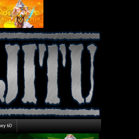
ney 6D