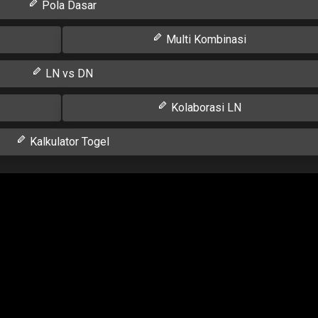
Pola Dasar
Multi Kombinasi
LN vs DN
Kolaborasi LN
Kalkulator Togel