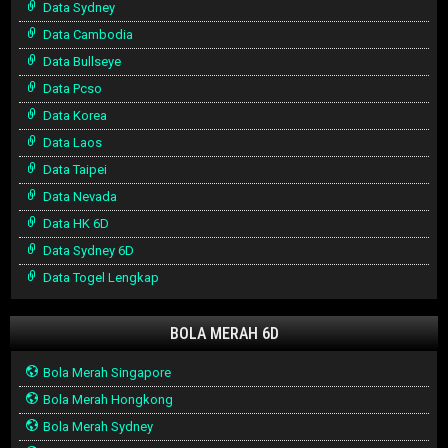
Data Sydney
Data Cambodia
Data Bullseye
Data Pcso
Data Korea
Data Laos
Data Taipei
Data Nevada
Data HK 6D
Data Sydney 6D
Data Togel Lengkap
BOLA MERAH 6D
Bola Merah Singapore
Bola Merah Hongkong
Bola Merah Sydney