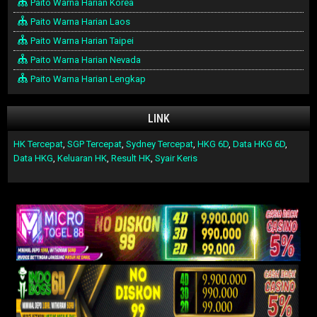
Paito Warna Harian Korea
Paito Warna Harian Laos
Paito Warna Harian Taipei
Paito Warna Harian Nevada
Paito Warna Harian Lengkap
LINK
HK Tercepat
,
SGP Tercepat
,
Sydney Tercepat
,
HKG 6D
,
Data HKG 6D
,
Data HKG
,
Keluaran HK
,
Result HK
,
Syair Keris