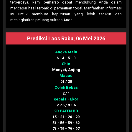
terpercaya, kami berharap dapat mendukung Anda dalam
mencapai hasil terbaik di permainan togel. Manfaatkan informasi
ini untuk membuat keputusan yang lebih terukur dan
meningkatkan peluang sukses Anda.
Prediksi Laos Rabu, 06 Mei 2026
Angka Main
6 - 4 - 5 - 0
Shio
Monyet, Anjing
Macau
01 / 28
Colok Bebas
2 / 1
Kepala - Ekor
2 7 5 / 9 1 6
2D PATEN BB
15 - 21 - 26 - 29
51 - 56 - 59 - 62
71 - 76 - 79 - 97