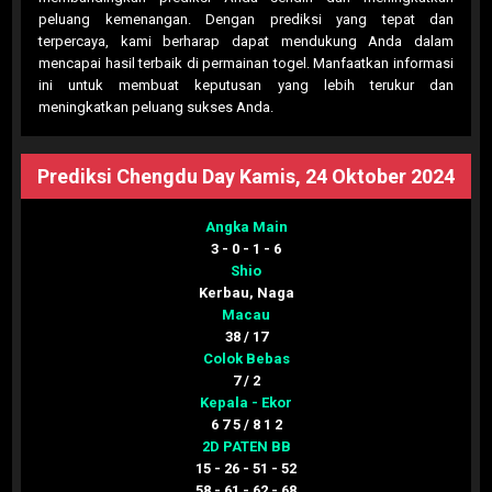
peluang kemenangan. Dengan prediksi yang tepat dan
terpercaya, kami berharap dapat mendukung Anda dalam
mencapai hasil terbaik di permainan togel. Manfaatkan informasi
ini untuk membuat keputusan yang lebih terukur dan
meningkatkan peluang sukses Anda.
Prediksi Chengdu Day Kamis, 24 Oktober 2024
Angka Main
3 - 0 - 1 - 6
Shio
Kerbau, Naga
Macau
38 / 17
Colok Bebas
7 / 2
Kepala - Ekor
6 7 5 / 8 1 2
2D PATEN BB
15 - 26 - 51 - 52
58 - 61 - 62 - 68