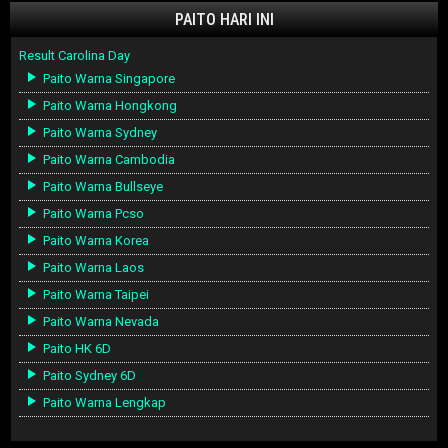
PAITO HARI INI
Result Carolina Day
Paito Warna Singapore
Paito Warna Hongkong
Paito Warna Sydney
Paito Warna Cambodia
Paito Warna Bullseye
Paito Warna Pcso
Paito Warna Korea
Paito Warna Laos
Paito Warna Taipei
Paito Warna Nevada
Paito HK 6D
Paito Sydney 6D
Paito Warna Lengkap