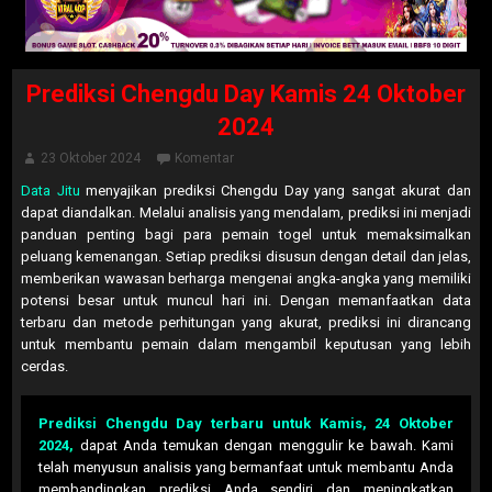
Prediksi Chengdu Day Kamis 24 Oktober
2024
23 Oktober 2024
Komentar
Data Jitu
menyajikan prediksi Chengdu Day yang sangat akurat dan
dapat diandalkan. Melalui analisis yang mendalam, prediksi ini menjadi
panduan penting bagi para pemain togel untuk memaksimalkan
peluang kemenangan. Setiap prediksi disusun dengan detail dan jelas,
memberikan wawasan berharga mengenai angka-angka yang memiliki
potensi besar untuk muncul hari ini. Dengan memanfaatkan data
terbaru dan metode perhitungan yang akurat, prediksi ini dirancang
untuk membantu pemain dalam mengambil keputusan yang lebih
cerdas.
Prediksi Chengdu Day terbaru untuk Kamis, 24 Oktober
2024
,
dapat Anda temukan dengan menggulir ke bawah. Kami
telah menyusun analisis yang bermanfaat untuk membantu Anda
membandingkan prediksi Anda sendiri dan meningkatkan