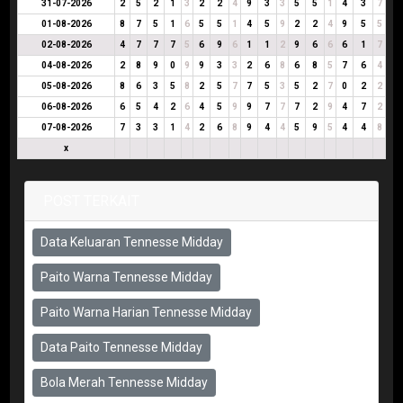
31-07-2026
2
5
2
1
3
2
2
4
9
3
3
5
5
1
4
3
7
01-08-2026
8
7
5
1
6
5
5
1
4
5
9
2
2
4
9
5
5
02-08-2026
4
7
7
7
5
6
9
6
1
1
2
9
6
6
6
1
7
04-08-2026
2
8
9
0
9
9
3
3
2
6
8
6
8
5
7
6
4
05-08-2026
8
6
3
5
8
2
5
7
7
5
3
5
2
7
0
2
2
06-08-2026
6
5
4
2
6
4
5
9
9
7
7
7
2
9
4
7
2
07-08-2026
7
3
3
1
4
2
6
8
9
4
4
5
9
5
4
4
8
x
POST TERKAIT
Data Keluaran Tennesse Midday
Paito Warna Tennesse Midday
Paito Warna Harian Tennesse Midday
Data Paito Tennesse Midday
Bola Merah Tennesse Midday