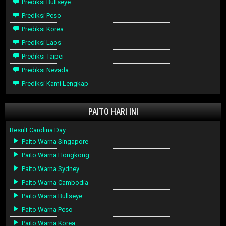
Prediksi Bullseye
Prediksi Pcso
Prediksi Korea
Prediksi Laos
Prediksi Taipei
Prediksi Nevada
Prediksi Kami Lengkap
PAITO HARI INI
Result Carolina Day
Paito Warna Singapore
Paito Warna Hongkong
Paito Warna Sydney
Paito Warna Cambodia
Paito Warna Bullseye
Paito Warna Pcso
Paito Warna Korea