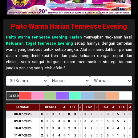
Paito Warna Harian Tennesse Evening
Paito Warna Tennesse Evening Harian
menyajikan ringkasan hasil
Keluaran Togel Tennesse Evening
setiap harinya, dengan tampilan
warna yang berbeda untuk setiap angka. Alat ini memudahkan pemain
dalam mengidentifikasi tren dan pola keluaran dengan cepat dan
efisien, serta sangat berguna dalam merumuskan strategi taruhan
jangka panjang yang lebih efektif.
CLEAR
TANGGAL
RESULT
J
TS1
J
TS2
J
TS3
J
TS4
J
08-07-2026
0
6
8
7
6
8
8
7
0
9
9
3
3
6
5
9
5
09-07-2026
8
0
5
3
8
8
2
1
0
2
2
3
5
8
5
2
7
10-07-2026
9
3
3
0
3
2
3
5
9
9
9
5
8
4
4
9
4
11-07-2026
2
5
0
4
4
1
2
3
6
5
2
0
5
5
1
5
6