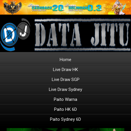
Home
Live Draw HK
Live Draw SGP
Live Draw Sydney
Paito Warna
Paito HK 6D
Paito Sydney 6D