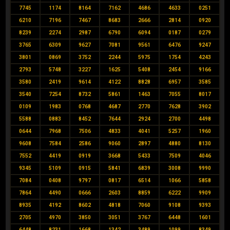
7745
1174
8164
7162
4686
4633
0251
6210
7196
7467
8683
2666
2814
0920
8239
2274
2987
6790
6094
0187
0279
3765
6309
9627
7081
9561
6476
9247
3801
0869
3752
2244
5975
1754
4243
2793
5748
3227
1625
5408
2454
9166
3580
2419
9614
4122
8828
6957
3585
3540
7254
8732
5861
1463
7055
8017
0109
1983
0768
4687
2770
7628
3902
5588
0883
8452
7644
2924
2700
4498
0644
7968
7506
4833
4041
5257
1960
9608
7584
2586
9060
2897
4880
8130
7552
4419
0919
3668
5433
7509
4046
9345
5109
0915
5841
6839
3008
9990
7084
0408
9797
0817
6514
1066
5858
7864
4490
0666
2603
8859
6222
9909
8935
4192
8602
4818
7060
9108
9393
2705
4970
3850
3051
3767
6448
1601
6448
8231
1668
1342
3489
1099
8349