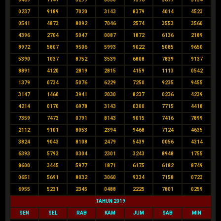
0237
9189
7020
3143
8379
4014
4523
0541
4873
8092
7046
2574
3553
3560
4396
2704
5047
0087
1872
6136
2189
8972
5807
9506
5993
9022
5085
9650
5390
1037
8752
3539
6808
7839
9137
8891
4120
2819
2815
4159
1113
0542
1379
0734
5076
6229
7250
9235
9455
3147
1460
3941
2030
8237
0236
4239
4214
0170
6978
3143
0300
7715
4418
7359
7473
0791
8143
9015
7416
7899
2112
9101
8053
2394
9468
7124
4635
3824
9043
8108
2479
5439
0056
4314
6393
5793
0304
2301
3243
8948
1755
8600
3445
5977
1871
6175
6182
8749
0651
5691
8032
3060
9334
7158
0723
6955
5231
2345
0488
2225
7801
0259
TAHUN 2019
SEN
SEL
RAB
KAM
JUM
SAB
MIN