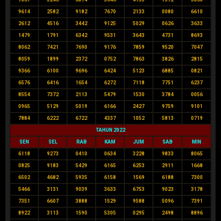
9614
2582
9182
7670
2133
0080
6610
2612
4516
3442
9125
5029
0626
3633
1479
1791
6342
9531
3643
4731
8693
8062
7421
7690
9176
7859
9520
7047
8059
1899
2372
0752
7863
3826
2815
9366
6100
9696
6424
5123
6885
0821
6576
6416
1654
6272
7118
7751
6237
8554
7372
2113
5479
1530
3784
0056
0965
5129
5019
6166
2427
9759
9101
7884
6222
6722
4337
1052
5813
0719
TAHUN 2022
SEN
SEL
RAB
KAM
JUM
SAB
MIN
6118
9273
0410
0634
3228
9833
8065
0825
9183
5429
6165
6253
2911
1668
6502
4682
5935
6158
1569
6188
7300
5466
3131
9039
3633
6753
9023
3178
7351
6607
3888
1529
9588
5096
7391
8922
3113
1590
5305
0295
2498
8896