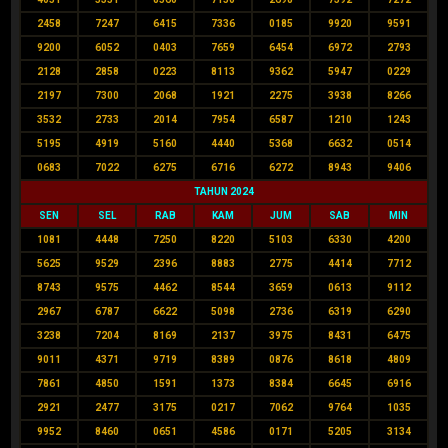
2458
7247
6415
7336
0185
9920
9591
9200
6052
0403
7659
6454
6972
2793
2128
2858
0223
8113
9362
5947
0229
2197
7300
2068
1921
2275
3938
8266
3532
2733
2014
7954
6587
1210
1243
5195
4919
5160
4440
5368
6632
0514
0683
7022
6275
6716
6272
8943
9406
TAHUN 2024
SEN
SEL
RAB
KAM
JUM
SAB
MIN
1081
4448
7250
8220
5103
6330
4200
5625
9529
2396
8883
2775
4414
7712
8743
9575
4462
8544
3659
0613
9112
2967
6787
6622
5098
2736
6319
6290
3238
7204
8169
2137
3975
8431
6475
9011
4371
9719
8389
0876
8618
4809
7861
4850
1591
1373
8384
6645
6916
2921
2477
3175
0217
7062
9764
1035
9952
8460
0651
4586
0171
5205
3134