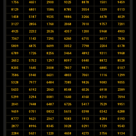
1756
4651
2900
9325
8878
1501
9459
8129
6801
1586
8785
3554
1339
0113
1458
5187
9535
9886
3266
4478
4029
3127
2856
1760
2068
7010
9757
7201
4925
2232
2026
4357
1200
5968
4903
7367
1143
7295
6260
6715
6617
7826
5809
6875
6699
3052
7798
2204
6178
6789
1726
8256
3464
4892
9311
9968
2652
5752
1297
8097
0440
8872
8528
8205
1645
3008
7807
9871
6885
0107
7586
5940
6631
4803
7061
1116
1299
5328
7977
6484
7385
9826
9083
9055
5633
6192
2063
8548
6526
6918
2389
5299
3294
0081
1640
4160
8210
7094
2041
7448
6487
6726
5417
7529
9951
9659
0701
0832
5615
0398
0342
6288
8777
9621
2367
9383
1913
8284
0193
2877
8996
8345
3028
0291
1729
9543
2284
5631
1220
4658
4273
3756
9134