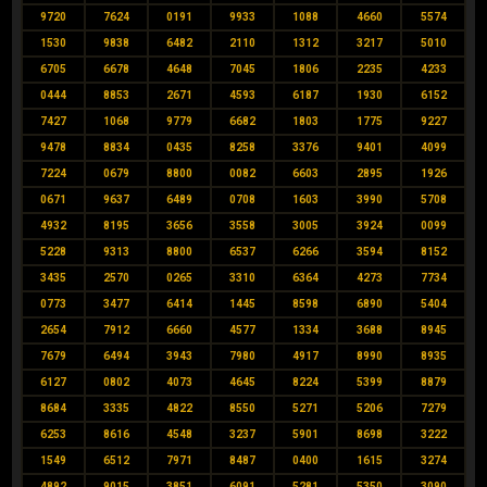
9720
7624
0191
9933
1088
4660
5574
1530
9838
6482
2110
1312
3217
5010
6705
6678
4648
7045
1806
2235
4233
0444
8853
2671
4593
6187
1930
6152
7427
1068
9779
6682
1803
1775
9227
9478
8834
0435
8258
3376
9401
4099
7224
0679
8800
0082
6603
2895
1926
0671
9637
6489
0708
1603
3990
5708
4932
8195
3656
3558
3005
3924
0099
5228
9313
8800
6537
6266
3594
8152
3435
2570
0265
3310
6364
4273
7734
0773
3477
6414
1445
8598
6890
5404
2654
7912
6660
4577
1334
3688
8945
7679
6494
3943
7980
4917
8990
8935
6127
0802
4073
4645
8224
5399
8879
8684
3335
4822
8550
5271
5206
7279
6253
8616
4548
3237
5901
8698
3222
1549
6512
7971
8487
0400
1615
3274
4892
9015
3851
6091
5281
5350
3090