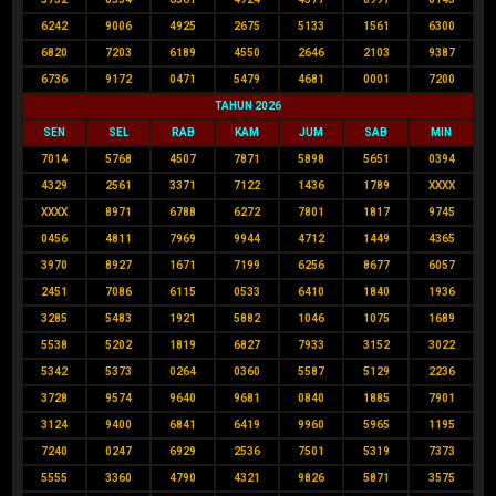
6242
9006
4925
2675
5133
1561
6300
6820
7203
6189
4550
2646
2103
9387
6736
9172
0471
5479
4681
0001
7200
TAHUN 2026
SEN
SEL
RAB
KAM
JUM
SAB
MIN
7014
5768
4507
7871
5898
5651
0394
4329
2561
3371
7122
1436
1789
XXXX
XXXX
8971
6788
6272
7801
1817
9745
0456
4811
7969
9944
4712
1449
4365
3970
8927
1671
7199
6256
8677
6057
2451
7086
6115
0533
6410
1840
1936
3285
5483
1921
5882
1046
1075
1689
5538
5202
1819
6827
7933
3152
3022
5342
5373
0264
0360
5587
5129
2236
3728
9574
9640
9681
0840
1885
7901
3124
9400
6841
6419
9960
5965
1195
7240
0247
6929
2536
7501
5319
7373
5555
3360
4790
4321
9826
5871
3575