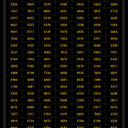
2236
0824
2379
0960
9563
5662
4606
1307
7814
8855
5021
4643
2875
5716
5477
8003
9376
0352
9255
0971
4645
8601
3327
5478
2950
7228
4398
1650
9841
0517
6129
9474
2505
4074
6636
7623
6336
5530
7302
3279
2751
4596
5209
7543
5416
5743
5583
4640
0228
0327
2469
9082
7816
6387
0953
7951
9184
7942
4031
2873
5524
5822
5425
2200
9230
8327
0395
6576
6163
4011
4488
8168
7744
6846
8920
7864
6841
3986
4698
6469
0601
8535
1388
1929
1740
4481
2764
0834
3358
2418
9477
0423
2520
6813
5461
6742
3334
6348
6416
7802
6495
0668
2708
9102
2811
6075
6088
4511
5765
2755
0417
6070
7257
1211
9754
9475
6693
7582
6732
4894
5134
9872
4696
3766
5168
6223
6666
2076
3766
9187
9734
2417
8621