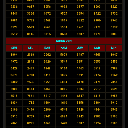
7236
9657
5256
9993
0577
8200
5220
9441
3326
1072
9524
5254
8422
3732
9081
9732
5469
1917
8522
9906
8943
0229
5699
4569
1504
0261
7179
6732
0512
8816
3016
8693
1887
1970
0885
TAHUN 2025
SEN
SEL
RAB
KAM
JUM
SAB
MIN
8894
2968
0262
5079
3487
4569
8047
4972
2942
5026
3547
5351
7650
2453
6429
2437
1849
5164
1463
3518
6388
3678
6788
8410
2077
5091
7174
9162
9302
2656
8759
6004
4170
7478
7851
6001
8134
8360
8812
5683
2217
9623
6518
7861
3417
1448
6347
6115
6955
6834
1782
1684
1610
5858
9884
9910
2196
3470
2186
0545
5929
4544
6545
0910
8769
7941
6984
0943
9380
3793
7060
0291
1069
7443
3087
0924
0200