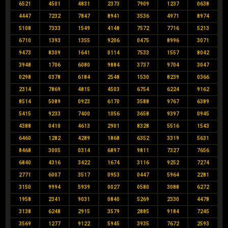
6521
4501
4831
2373
7909
1237
0638
4447
7232
7847
8941
3536
4971
8974
5108
7333
1549
4148
7572
7716
5213
6710
1393
1355
9206
0475
8996
3071
9473
8309
1641
0114
7533
1557
8042
3948
1706
6080
9884
3737
9704
3047
0298
0378
6184
2548
1530
8239
0366
2314
7869
4815
4503
6754
6224
9162
8514
5089
0923
6170
3588
9767
6389
5415
9233
7400
1056
3658
9397
0945
4388
0410
4613
2901
8328
5516
1543
6460
1282
4289
1868
6352
3319
5631
8468
3005
0314
6897
9811
7327
7656
6840
4316
3422
1674
3116
9252
7274
2771
6007
3517
0953
0447
5964
2281
3150
9994
5939
0027
0580
3088
6272
1958
2341
9031
0840
5269
2330
4478
3138
6248
2915
3579
2885
9184
7245
3569
1277
9122
5945
3935
7672
2593