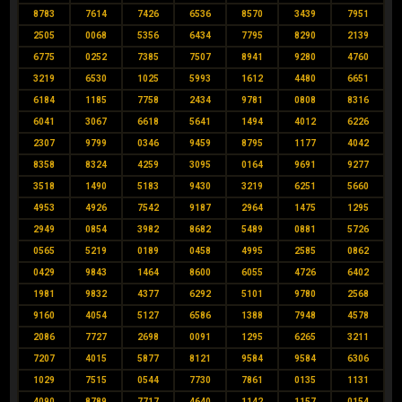
8783
7614
7426
6536
8570
3439
7951
2505
0068
5356
6434
7795
8290
2139
6775
0252
7385
7507
8941
9280
4760
3219
6530
1025
5993
1612
4480
6651
6184
1185
7758
2434
9781
0808
8316
6041
3067
6618
5641
1494
4012
6226
2307
9799
0346
9459
8795
1177
4042
8358
8324
4259
3095
0164
9691
9277
3518
1490
5183
9430
3219
6251
5660
4953
4926
7542
9187
2964
1475
1295
2949
0854
3982
8682
5489
0881
5726
0565
5219
0189
0458
4995
2585
0862
0429
9843
1464
8600
6055
4726
6402
1981
9832
4377
6292
5101
9780
2568
9160
4054
5127
6586
1388
7948
4578
2086
7727
2698
0091
1295
6265
3211
7207
4015
5877
8121
9584
9584
6306
1029
7515
0544
7730
7861
0135
1131
4090
8789
7717
4640
1142
1157
0154