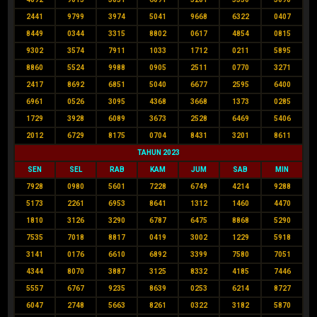
2441
9799
3974
5041
9668
6322
0407
8449
0344
3315
8802
0617
4854
0815
9302
3574
7911
1033
1712
0211
5895
8860
5524
9988
0905
2511
0770
3271
2417
8692
6851
5040
6677
2595
6400
6961
0526
3095
4368
3668
1373
0285
1729
3928
6089
3673
2528
6469
5406
2012
6729
8175
0704
8431
3201
8611
TAHUN 2023
SEN
SEL
RAB
KAM
JUM
SAB
MIN
7928
0980
5601
7228
6749
4214
9288
5173
2261
6953
8641
1312
1460
4470
1810
3126
3290
6787
6475
8868
5290
7535
7018
8817
0419
3002
1229
5918
3141
0176
6610
6892
3399
7580
7051
4344
8070
3887
3125
8332
4185
7446
5557
6767
9235
8639
0253
6214
8727
6047
2748
5663
8261
0322
3182
5870