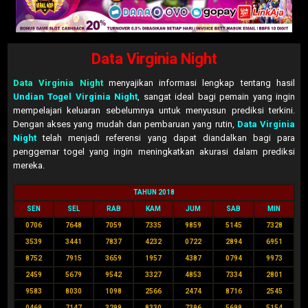
Data Virginia Night
Data Virginia Night
menyajikan informasi lengkap tentang hasil
Undian Togel Virginia Night
, sangat ideal bagi pemain yang ingin
mempelajari keluaran sebelumnya untuk menyusun prediksi terkini.
Dengan akses yang mudah dan pembaruan yang rutin,
Data Virginia
Night
telah menjadi referensi yang dapat diandalkan bagi para
penggemar togel yang ingin meningkatkan akurasi dalam prediksi
mereka.
TAHUN 2018
SEN
SEL
RAB
KAM
JUM
SAB
MIN
0706
7648
7059
7335
9859
5145
7328
3539
3441
7837
4232
0722
2894
6951
8752
7915
3659
1957
4387
0794
9973
2459
5679
9542
3327
4853
7334
2801
9583
8030
1098
2566
2474
8716
2545
0469
7147
3299
8330
7396
5699
5154