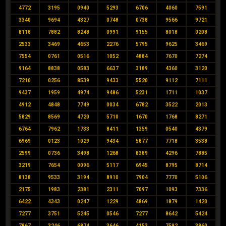
4772
3195
0940
5293
6706
4060
7591
3340
9694
4327
0748
0738
9566
9721
8118
7882
8248
0991
9155
8018
0208
2533
3469
4653
2276
5795
9625
3469
7554
0761
0516
1052
4884
7670
7274
9164
8838
0583
6637
3189
4360
3120
7210
0256
8539
9433
5520
9112
7111
9437
1959
4974
9486
5231
1711
1037
4912
4848
7749
0034
6782
3522
2013
5829
8569
4720
5710
1670
1768
8271
6764
7962
1733
8411
1359
0540
4379
6969
0123
1029
9434
5877
7718
3538
2599
0736
3498
1268
8389
4296
7885
3219
7654
0096
5117
6945
8795
8714
8138
9533
3194
8910
7904
7770
5106
2175
1983
2381
2311
7097
1093
7336
6422
4343
0247
1229
4869
1879
1420
7277
3751
5245
0546
7277
8642
5424
7867
3246
6874
3646
4153
7592
3860