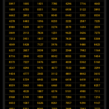
5897
1005
1431
7785
4296
7716
4643
1650
6755
0351
7561
6938
3122
3893
6662
2892
7275
8045
0442
3353
0530
4278
0482
1096
8233
2225
2587
7225
8980
9249
4377
3274
2079
1694
2339
3849
2113
7824
1231
9623
3636
7273
7212
3951
1837
9398
7829
8888
5308
4049
5428
7127
3976
3166
9480
8423
6227
2657
3038
3291
2368
7982
1164
8716
2840
4223
8042
8555
5558
9454
8373
7227
3476
6691
4038
5362
5160
4547
4290
9075
4077
7322
6680
2299
9434
4777
2443
3112
4801
8842
3615
7549
5739
6943
5398
6418
6418
9151
8559
3663
9886
6460
5930
3565
8257
7635
4520
1887
6374
5101
4980
7111
0968
5749
1888
1333
7284
3315
1216
0032
1587
5626
8261
7057
9290
9147
4051
5351
8560
7150
2698
7392
7272