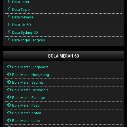
Data Laos
Data Taipei
Data Nevada
Data HK 6D
Data Sydney 6D
Data Togel Lengkap
BOLA MERAH 6D
Bola Merah Singapore
Bola Merah Hongkong
Bola Merah Sydney
Bola Merah Cambodia
Bola Merah Bullseye
Bola Merah Pcso
Bola Merah Korea
Bola Merah Laos