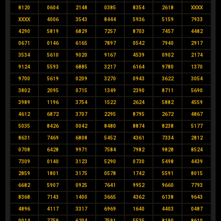
8120
0604
2148
0385
8354
2618
XXXX
XXXX
4006
3543
8444
5936
5159
7933
4290
5819
6829
7257
8703
7457
4482
0671
0146
6165
7897
0542
7940
2917
3534
5610
9020
9167
4539
0902
2174
9124
5593
6885
3217
6164
9780
1370
9700
5619
0209
3270
0943
3622
3054
3802
2095
0715
1349
2390
8711
5690
3989
1196
3754
1522
2624
5882
4559
4612
6872
3707
2295
8795
2672
4867
5035
8426
0042
8480
8874
8238
5177
8631
7469
6808
5452
4361
7334
2812
0708
6428
9971
7584
7982
9828
8524
7309
0140
3123
5290
0730
5498
4439
2859
1801
3175
0578
1742
5591
8015
6682
5907
0925
7641
9952
9660
7793
8368
7143
1400
3665
4362
6138
9643
4896
4117
3317
6969
1640
4403
0487
0014
7759
6204
7591
5535
8190
8610