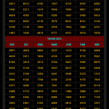
4357
8313
6725
1907
9713
5947
6955
7440
0211
1419
9936
7690
0831
0433
6004
4700
0065
9205
1667
3443
0613
9052
8639
6176
2570
8541
8101
9162
4198
1118
7384
4739
7956
7483
6107
1687
1023
6810
0771
0471
3016
3922
TAHUN 2021
SEN
SEL
RAB
KAM
JUM
SAB
MIN
3897
4632
5800
3027
1472
9120
6658
4618
3411
1806
6150
6997
9713
9561
8186
2414
2912
0736
9657
3983
8879
8335
9124
7346
3547
6527
0623
0444
3615
3744
3256
6441
9940
5272
1313
3860
9135
7746
6743
2193
9775
7939
4791
4240
2745
7241
0911
2599
8114
3288
9772
3894
4355
1286
2286
5057
1285
5365
5821
8280
7484
8721
7122
2493
5401
5703
6089
0815
9473
2707
2023
2297
5406
5926
6325
8272
3331