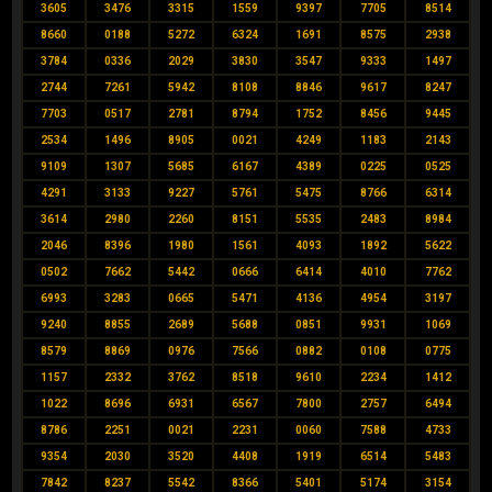
3605
3476
3315
1559
9397
7705
8514
8660
0188
5272
6324
1691
8575
2938
3784
0336
2029
3830
3547
9333
1497
2744
7261
5942
8108
8846
9617
8247
7703
0517
2781
8794
1752
8456
9445
2534
1496
8905
0021
4249
1183
2143
9109
1307
5685
6167
4389
0225
0525
4291
3133
9227
5761
5475
8766
6314
3614
2980
2260
8151
5535
2483
8984
2046
8396
1980
1561
4093
1892
5622
0502
7662
5442
0666
6414
4010
7762
6993
3283
0665
5471
4136
4954
3197
9240
8855
2689
5688
0851
9931
1069
8579
8869
0976
7566
0882
0108
0775
1157
2332
3762
8518
9610
2234
1412
1022
8696
6931
6567
7800
2757
6494
8786
2251
0021
2231
0060
7588
4733
9354
2030
3520
4408
1919
6514
5483
7842
8237
5542
8366
5401
5174
3154