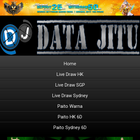
Home
Live Draw HK
Live Draw SGP
Live Draw Sydney
Paito Warna
Paito HK 6D
Paito Sydney 6D