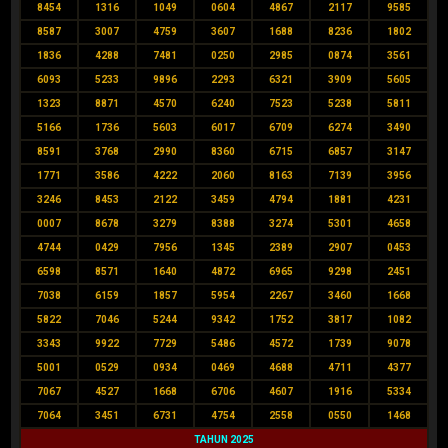
8454
1316
1049
0604
4867
2117
9585
8587
3007
4759
3607
1688
8236
1802
1836
4288
7481
0250
2985
0874
3561
6093
5233
9896
2293
6321
3909
5605
1323
8871
4570
6240
7523
5238
5811
5166
1736
5603
6017
6709
6274
3490
8591
3768
2990
8360
6715
6857
3147
1771
3586
4222
2060
8163
7139
3956
3246
8453
2122
3459
4794
1881
4231
0007
8678
3279
8388
3274
5301
4658
4744
0429
7956
1345
2389
2907
0453
6598
8571
1640
4872
6965
9298
2451
7038
6159
1857
5954
2267
3460
1668
5822
7046
5244
9342
1752
3817
1082
3343
9922
7729
5486
4572
1739
9078
5001
0529
0934
0469
4688
4711
4377
7067
4527
1668
6706
4607
1916
5334
7064
3451
6731
4754
2558
0550
1468
TAHUN 2025