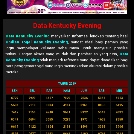
Data Kentucky Evening
Data Kentucky Evening
menyajikan informasi lengkap tentang hasil
Undian Togel Kentucky Evening
, sangat ideal bagi pemain yang
ingin mempelajari keluaran sebelumnya untuk menyusun prediksi
terkini. Dengan akses yang mudah dan pembaruan yang rutin,
Data
Kentucky Evening
telah menjadi referensi yang dapat diandalkan bagi
para penggemar togel yang ingin meningkatkan akurasi dalam prediksi
mereka.
TAHUN 2019
SEN
SEL
RAB
KAM
JUM
SAB
MIN
6727
7920
1377
7020
7636
5334
8973
5608
2110
9003
4914
0961
8856
6195
7417
9150
4740
9681
5922
5518
4332
0349
0694
5055
3293
1973
1635
9358
0617
4122
1124
2198
1499
3335
5706
4395
2677
9463
8646
4102
0766
2414