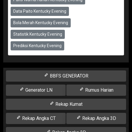
Data Paito Kentucky Evening
Bola Merah Kentucky Evening
Statistik Kentucky Evening
Prediksi Kentucky Evening
BBFS GENERATOR
Generator LN
Rumus Harian
Rekap Kumat
Rekap Angka CT
Rekap Angka 3D