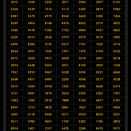
2915
1508
3223
2071
3586
2957
5147
5424
0329
7310
3112
3200
6819
5982
8287
9679
0979
8060
6630
5205
7456
8249
4456
8168
8476
8062
3310
4053
9245
9978
9765
3723
4086
9907
0853
6229
5013
2926
4792
6979
9573
1805
6496
8260
2195
5677
7741
7623
4716
8564
3091
1305
1901
1473
0704
0322
6913
2424
3931
6058
5518
6491
6518
6994
5648
5053
4331
8190
2959
1340
7967
0393
9467
5028
3090
0021
6664
0568
8431
6989
2243
4346
5577
4328
0219
3389
3996
1335
6845
6620
5414
2121
0981
1870
3556
5355
3253
1497
7282
1383
3976
7888
9100
4097
9767
8959
1313
4829
2681
7067
5431
9065
2493
5118
0960
0571
0934
8550
3531
0011
4780
4657
1743
0203
1765
2852
8554
1401
2107
6429
2240
8470
3971