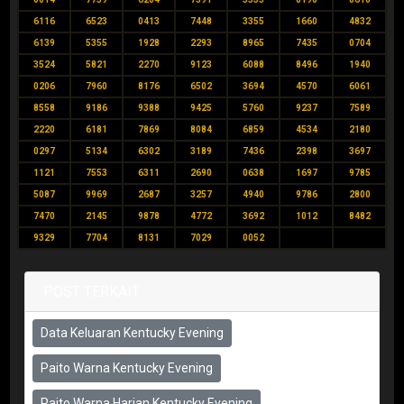
6116
6523
0413
7448
3355
1660
4832
6139
5355
1928
2293
8965
7435
0704
3524
5821
2270
9123
6088
8496
1940
0206
7960
8176
6502
3694
4570
6061
8558
9186
9388
9425
5760
9237
7589
2220
6181
7869
8084
6859
4534
2180
0297
5134
6302
3189
7436
2398
3697
1121
7553
6311
2690
0638
1697
9785
5087
9969
2687
3257
4940
9786
2800
7470
2145
9878
4772
3692
1012
8482
9329
7704
8131
7029
0052
POST TERKAIT
Data Keluaran Kentucky Evening
Paito Warna Kentucky Evening
Paito Warna Harian Kentucky Evening