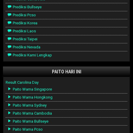
Prediksi Bullseye
Prediksi Pcso
Prediksi Korea
Prediksi Laos
Prediksi Taipei
Prediksi Nevada
Prediksi Kami Lengkap
PAITO HARI INI
Result Carolina Day
Paito Warna Singapore
Paito Warna Hongkong
Paito Warna Sydney
Paito Warna Cambodia
Paito Warna Bullseye
Paito Warna Pcso