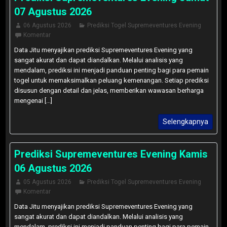
07 Agustus 2026
06 Agustus 2026
Prediksi Togel Supremeventures Evening
Komentar
Data Jitu menyajikan prediksi Supremeventures Evening yang
sangat akurat dan dapat diandalkan. Melalui analisis yang
mendalam, prediksi ini menjadi panduan penting bagi para pemain
togel untuk memaksimalkan peluang kemenangan. Setiap prediksi
disusun dengan detail dan jelas, memberikan wawasan berharga
mengenai [...]
Selengkapnya
Prediksi Supremeventures Evening Kamis
06 Agustus 2026
05 Agustus 2026
Prediksi Togel Supremeventures Evening
Komentar
Data Jitu menyajikan prediksi Supremeventures Evening yang
sangat akurat dan dapat diandalkan. Melalui analisis yang
mendalam, prediksi ini menjadi panduan penting bagi para pemain