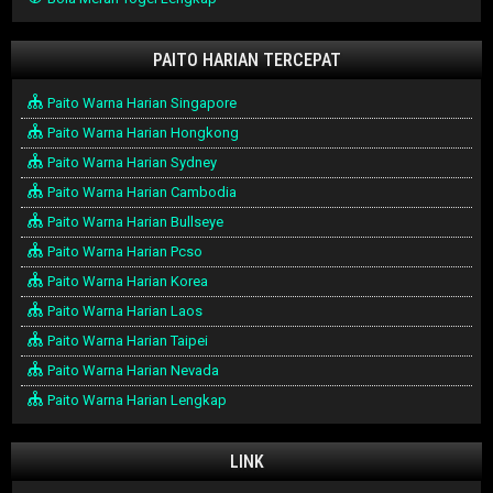
PAITO HARIAN TERCEPAT
Paito Warna Harian Singapore
Paito Warna Harian Hongkong
Paito Warna Harian Sydney
Paito Warna Harian Cambodia
Paito Warna Harian Bullseye
Paito Warna Harian Pcso
Paito Warna Harian Korea
Paito Warna Harian Laos
Paito Warna Harian Taipei
Paito Warna Harian Nevada
Paito Warna Harian Lengkap
LINK