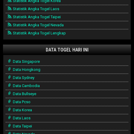
Statistik Angka Togel Korea
Statistik Angka Togel Laos
Statistik Angka Togel Taipei
Statistik Angka Togel Nevada
Statistik Angka Togel Lengkap
DATA TOGEL HARI INI
Data Singapore
Data Hongkong
Data Sydney
Data Cambodia
Data Bullseye
Data Pcso
Data Korea
Data Laos
Data Taipei