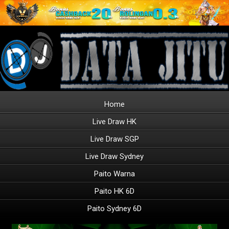
Home
Live Draw HK
Live Draw SGP
Live Draw Sydney
Paito Warna
Paito HK 6D
Paito Sydney 6D