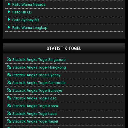
Paito Warna Nevada
Paito HK 6D
Paito Sydney 6D
Paito Warna Lengkap
STATISTIK TOGEL
Statistik Angka Togel Singapore
Statistik Angka Togel Hongkong
Statistik Angka Togel Sydney
Statistik Angka Togel Cambodia
Statistik Angka Togel Bullseye
Statistik Angka Togel Pcso
Statistik Angka Togel Korea
Statistik Angka Togel Laos
Statistik Angka Togel Taipei