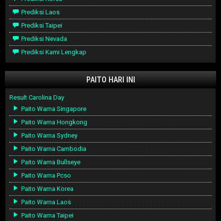
Prediksi Laos
Prediksi Taipei
Prediksi Nevada
Prediksi Kami Lengkap
PAITO HARI INI
Result Carolina Day
Paito Warna Singapore
Paito Warna Hongkong
Paito Warna Sydney
Paito Warna Cambodia
Paito Warna Bullseye
Paito Warna Pcso
Paito Warna Korea
Paito Warna Laos
Paito Warna Taipei