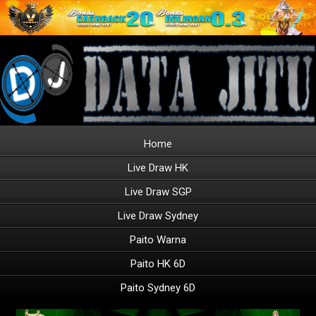
Home
Live Draw HK
Live Draw SGP
Live Draw Sydney
Paito Warna
Paito HK 6D
Paito Sydney 6D