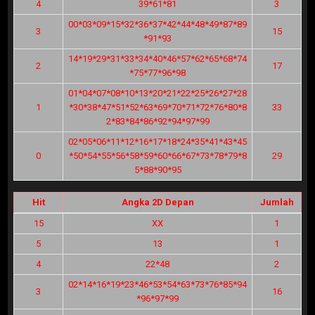
4
39*61*81
3
00*03*09*15*32*36*37*42*44*48*49*87*89
3
15
*91*93
14*19*29*31*33*34*40*46*57*62*65*68*74
2
17
*75*77*96*98
01*04*07*08*10*13*20*21*22*25*26*27*28
1
*30*38*47*51*52*63*69*70*71*72*76*80*8
33
2*83*84*86*92*94*97*99
02*05*06*11*12*16*17*18*24*35*41*43*45
0
*50*54*55*56*58*59*60*66*67*73*78*79*8
29
5*88*90*95
Hit
Angka 2D Depan
Jumlah
15
XX
1
5
13
1
4
22*48
2
02*14*16*19*23*46*53*54*63*73*76*85*94
3
16
*96*97*99