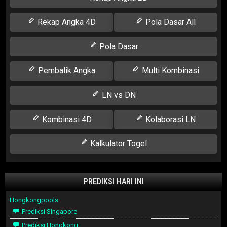
Rekap Angka 4D
Pola Dasar All
Pola Dasar
Pembalik Angka
Multi Kombinasi
LN vs DN
Kombinasi 4D
Kolaborasi LN
Kalkulator Togel
PREDIKSI HARI INI
Hongkongpools
Prediksi Singapore
Prediksi Hongkong