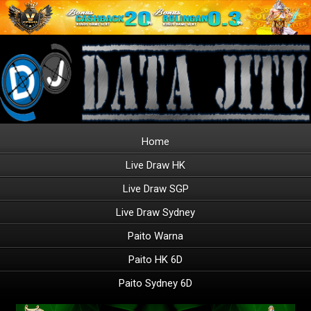
Home
Live Draw HK
Live Draw SGP
Live Draw Sydney
Paito Warna
Paito HK 6D
Paito Sydney 6D