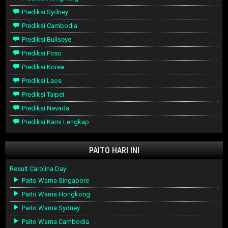
Prediksi Sydney
Prediksi Cambodia
Prediksi Bullseye
Prediksi Pcso
Prediksi Korea
Prediksi Laos
Prediksi Taipei
Prediksi Nevada
Prediksi Kami Lengkap
PAITO HARI INI
Result Carolina Day
Paito Warna Singapore
Paito Warna Hongkong
Paito Warna Sydney
Paito Warna Cambodia