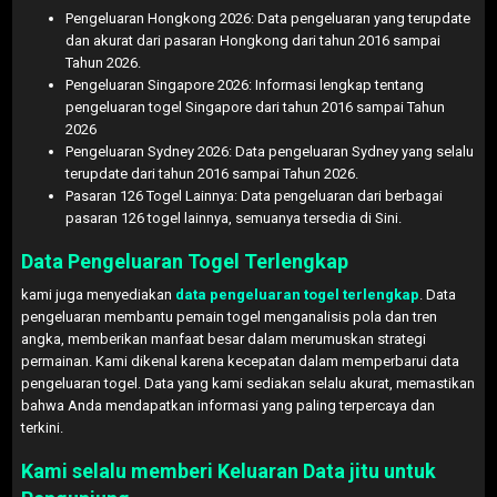
Pengeluaran Hongkong 2026: Data pengeluaran yang terupdate
dan akurat dari pasaran Hongkong dari tahun 2016 sampai
Tahun 2026.
Pengeluaran Singapore 2026: Informasi lengkap tentang
pengeluaran togel Singapore dari tahun 2016 sampai Tahun
2026
Pengeluaran Sydney 2026: Data pengeluaran Sydney yang selalu
terupdate dari tahun 2016 sampai Tahun 2026.
Pasaran 126 Togel Lainnya: Data pengeluaran dari berbagai
pasaran 126 togel lainnya, semuanya tersedia di Sini.
Data Pengeluaran Togel Terlengkap
kami juga menyediakan
data pengeluaran togel terlengkap
. Data
pengeluaran membantu pemain togel menganalisis pola dan tren
angka, memberikan manfaat besar dalam merumuskan strategi
permainan. Kami dikenal karena kecepatan dalam memperbarui data
pengeluaran togel. Data yang kami sediakan selalu akurat, memastikan
bahwa Anda mendapatkan informasi yang paling terpercaya dan
terkini.
Kami selalu memberi Keluaran Data jitu untuk