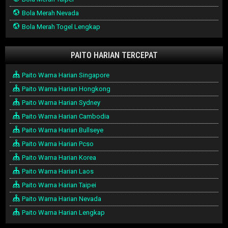
Bola Merah Nevada
Bola Merah Togel Lengkap
PAITO HARIAN TERCEPAT
Paito Warna Harian Singapore
Paito Warna Harian Hongkong
Paito Warna Harian Sydney
Paito Warna Harian Cambodia
Paito Warna Harian Bullseye
Paito Warna Harian Pcso
Paito Warna Harian Korea
Paito Warna Harian Laos
Paito Warna Harian Taipei
Paito Warna Harian Nevada
Paito Warna Harian Lengkap